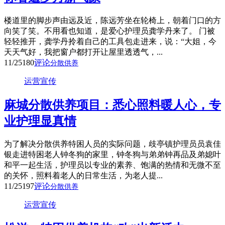
楼道里的脚步声由远及近，陈远芳坐在轮椅上，朝着门口的方
向笑了笑。不用看也知道，是爱心护理员龚学丹来了。 门被
轻轻推开，龚学丹拎着自己的工具包走进来，说：“大姐，今
天天气好，我把窗户都打开让屋里透透气，...
11/25
180
评论
分散供养
运营宣传
麻城分散供养项目：悉心照料暖人心，专
业护理显真情
为了解决分散供养特困人员的实际问题，歧亭镇护理员员袁佳
银走进特困老人钟冬狗的家里，钟冬狗与弟弟钟再品及弟媳叶
和平一起生活，护理员以专业的素养、饱满的热情和无微不至
的关怀，照料着老人的日常生活，为老人提...
11/25
197
评论
分散供养
运营宣传