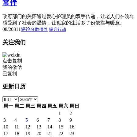
常伴
政府部门的关怀通过爱心护理员的双手传递，让老人们在晚年
感受到了社会的温情，让孤寂的生活多了份依靠与暖意。
08/20
311
评论
分散供养
提升行动
关注我们
点击复制
我的微信
已复制
更新日历
周一
周二
周三
周四
周五
周六
周日
1
2
3
4
5
6
7
8
9
10
11
12
13
14
15
16
17
18
19
20
21
22
23