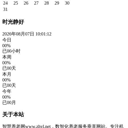
24
25
26
27
28
29
30
31
时光静好
2026年08月07日 10:01:12
今日
00%
已
00
小时
本周
00%
已
00
天
本月
00%
已
00
天
今年
00%
已
00
月
关于本站
智慧养老网www.zhyl.net，数智化养老服务垂直网站。专注机