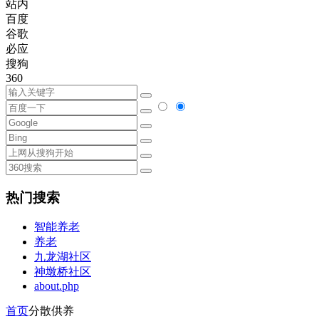
站内
百度
谷歌
必应
搜狗
360
热门搜索
智能养老
养老
九龙湖社区
神墩桥社区
about.php
首页
分散供养