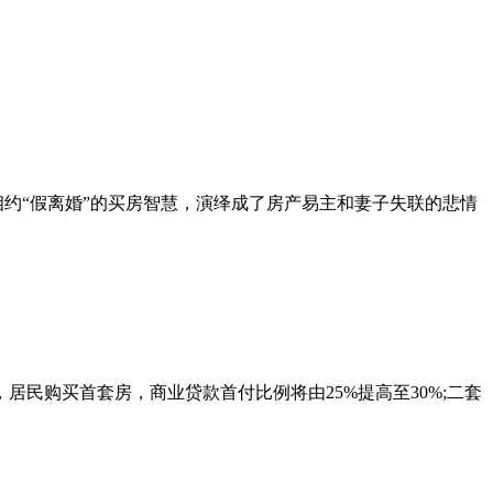
相约“假离婚”的买房智慧，演绎成了房产易主和妻子失联的悲情
居民购买首套房，商业贷款首付比例将由25%提高至30%;二套