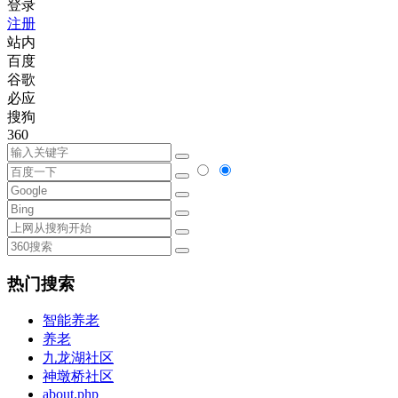
登录
注册
站内
百度
谷歌
必应
搜狗
360
热门搜索
智能养老
养老
九龙湖社区
神墩桥社区
about.php