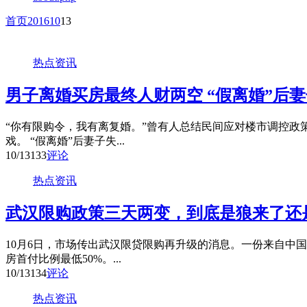
首页
2016
10
13
热点资讯
男子离婚买房最终人财两空 “假离婚”后
“你有限购令，我有离复婚。”曾有人总结民间应对楼市调控政策
戏。 “假离婚”后妻子失...
10/13
133
评论
热点资讯
武汉限购政策三天两变，到底是狼来了还
10月6日，市场传出武汉限贷限购再升级的消息。一份来自中国
房首付比例最低50%。...
10/13
134
评论
热点资讯