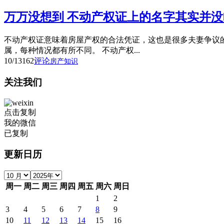
万万没想到 不动产权证上的名字其实并没
不动产权证意味着房屋产权的合法凭证，这也是很多夫妻争议
属，每种情况都有所不同。 不动产权...
10/13
162
评论
房产知识
关注我们
点击复制
我的微信
已复制
更新日历
周一
周二
周三
周四
周五
周六
周日
1
2
3
4
5
6
7
8
9
10
11
12
13
14
15
16