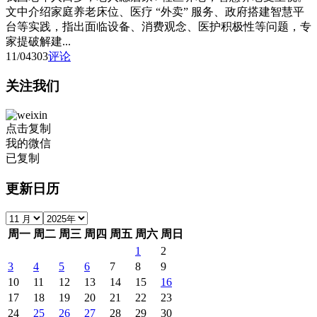
文中介绍家庭养老床位、医疗 “外卖” 服务、政府搭建智慧平
台等实践，指出面临设备、消费观念、医护积极性等问题，专
家提破解建...
11/04
303
评论
关注我们
点击复制
我的微信
已复制
更新日历
周一
周二
周三
周四
周五
周六
周日
1
2
3
4
5
6
7
8
9
10
11
12
13
14
15
16
17
18
19
20
21
22
23
24
25
26
27
28
29
30