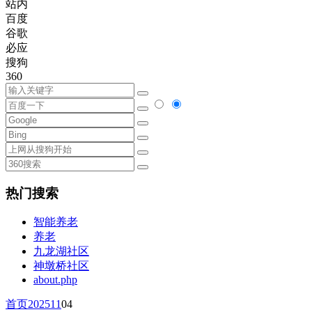
站内
百度
谷歌
必应
搜狗
360
热门搜索
智能养老
养老
九龙湖社区
神墩桥社区
about.php
首页
2025
11
04