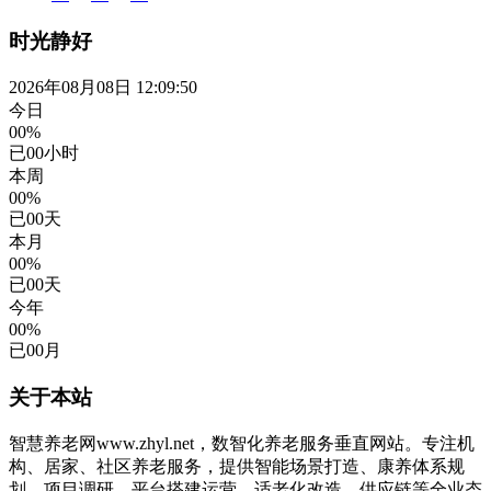
时光静好
2026年08月08日 12:09:50
今日
00%
已
00
小时
本周
00%
已
00
天
本月
00%
已
00
天
今年
00%
已
00
月
关于本站
智慧养老网www.zhyl.net，数智化养老服务垂直网站。专注机
构、居家、社区养老服务，提供智能场景打造、康养体系规
划、项目调研、平台搭建运营、适老化改造、供应链等全业态