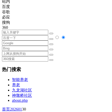
站内
百度
谷歌
必应
搜狗
360
热门搜索
智能养老
养老
九龙湖社区
神墩桥社区
about.php
首页
2026
01
30