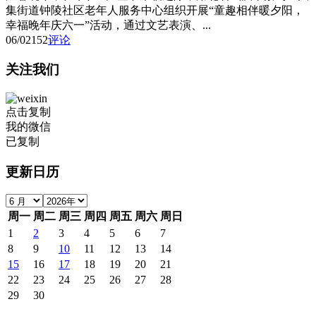
集街道钟陵社区老年人服务中心组织开展“童趣相伴暖夕阳，
幸福晚年庆六一”活动，通过文艺表演、...
06/02
152
评论
关注我们
点击复制
我的微信
已复制
更新日历
周一
周二
周三
周四
周五
周六
周日
1
2
3
4
5
6
7
8
9
10
11
12
13
14
15
16
17
18
19
20
21
22
23
24
25
26
27
28
29
30