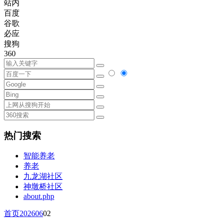
站内
百度
谷歌
必应
搜狗
360
热门搜索
智能养老
养老
九龙湖社区
神墩桥社区
about.php
首页
2026
06
02