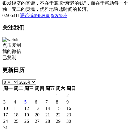
银发经济的真谛，不在于赚取“衰老的钱”，而在于帮助每一个
独一无二的灵魂，优雅地跨越时间的长河。
02/06
311
评论
适老化改造
银发经济
关注我们
点击复制
我的微信
已复制
更新日历
周一
周二
周三
周四
周五
周六
周日
1
2
3
4
5
6
7
8
9
10
11
12
13
14
15
16
17
18
19
20
21
22
23
24
25
26
27
28
29
30
31