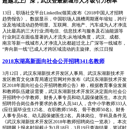
超越北上广深，武汉登最新城市人才吸引力榜单
13日，职场社交平台LinkedIn(领英)发布《2018中国人才招聘
趋势报告》。数据显示，中国职场人跳槽周期逐年缩短，跨行
业及地域流动趋势明显。互联网、房地产、汽车成为人才净流
入比最高的三大行业;而电信、信息技术与服务及石油能源等
行业则正在面临显著的人才流失;从地域角度，武汉、成都、
南京等新一线城市人才净流入比都超过北上广深等一线城市，
“奔向新一线”已成人才跨区域流动的主旋律。|长江日报
2018东湖高新面向社会公开招聘341名教师
3月12日，武汉东湖新技术开发区人事局、武汉东湖新技术开
发区教育文化体育局通过官网对外发布《武汉东湖新技术开发
区2018年面向社会公开招聘教师公告》称，根据教育事业发展
和教师队伍建设需要，武汉东湖新技术开发区决定面向社会公
开招聘中小学教师、财务人事专员和幼儿园保健医生。本次共
招聘符合岗位条件要求的各类人员341人，含中小学教师333人
(应往届毕业生125名、在职教师158名、骨干教师50名)、财务
人事专员6名、幼儿园保健医生2名。具体岗位、学科及条件见
《武汉东湖新技术开发区2018年教师招聘岗位一览表》。本次
招聘网上报名时间截止为3月18日，3月19日查询结果，笔试时