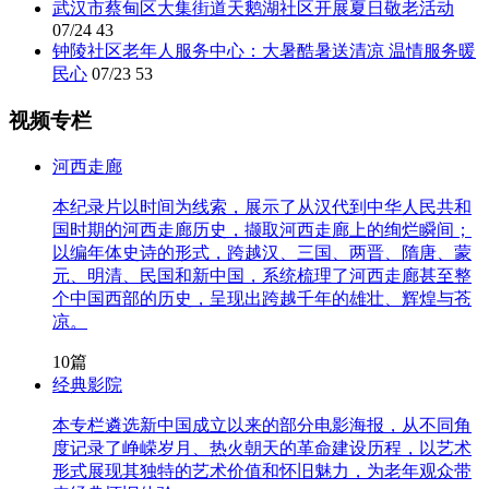
武汉市蔡甸区大集街道天鹅湖社区开展夏日敬老活动
07/24
43
钟陵社区老年人服务中心：大暑酷暑送清凉 温情服务暖
民心
07/23
53
视频专栏
河西走廊
本纪录片以时间为线索，展示了从汉代到中华人民共和
国时期的河西走廊历史，撷取河西走廊上的绚烂瞬间；
以编年体史诗的形式，跨越汉、三国、两晋、隋唐、蒙
元、明清、民国和新中国，系统梳理了河西走廊甚至整
个中国西部的历史，呈现出跨越千年的雄壮、辉煌与苍
凉。
10篇
经典影院
本专栏遴选新中国成立以来的部分电影海报，从不同角
度记录了峥嵘岁月、热火朝天的革命建设历程，以艺术
形式展现其独特的艺术价值和怀旧魅力，为老年观众带