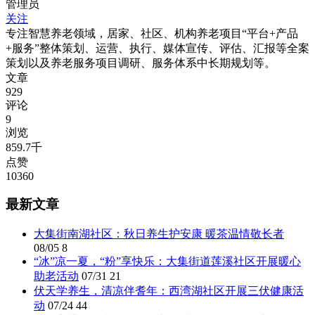
管理员
关注
专注智慧养老领域，居家、社区、机构养老项目“平台+产品
+服务”整体策划、运营、执行、媒体宣传、评估、汇报等全案
策划以及养老服务项目调研、服务体系中长期规划等。
文章
929
评论
9
浏览
859.7千
点赞
10360
最新文章
大集街南湖社区：秋日养生护安康 暖茶温情敬长者
08/05
8
“冰”凉一夏，“粉”享快乐：大集街道莲溪社区开展暖心
助老活动
07/31
21
伏天学养生，清凉伴耆年：西湾湖社区开展三伏健康活
动
07/24
44