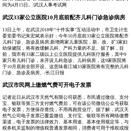
间为4月15日。/武汉人事考试网
武汉33家公立医院10月底前配齐儿科门诊急诊病房
13日上午，在武汉2018年“十件实事”互动活动中，市卫生计生
委党委书记朱宏斌表示好：今年10月底前33家公立医院将配齐
儿科门诊、急诊及病房;新增两家儿童医院，新、改、扩3家妇
幼保健院，将有效缓解儿科、产科力量的不足。据了解，目
前，我市有33家二级以上公立医院提供儿科医疗服务，其中9
家只有儿科门诊，未开设儿科急诊、儿科病房，这9家医院将
于10月底前全部开设。这意味着江城33家医院将有完整的儿科
门诊、急诊及病房。/长江日报
武汉市民网上缴燃气费可开电子发票
记者近日从武汉市天然气有限公司获悉，市民通过微信、支付
宝、银联等第三方支付燃气费后，可在该公司微信公众号获取
电子发票，方便保存查找，不用再跑营业厅。据了解，武汉天
然气公司电子发票已覆盖微信、支付宝、银联等所有网络缴费
渠道，电子发票的法律效力、基本用途、基本使用规定等，与
税务机关监制的增值税普通发票相同，消费者可用于维权或报