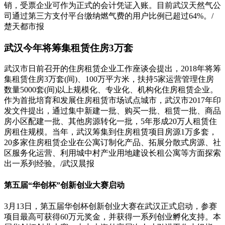
销，受票企业可作为正式的会计凭证入账。目前武汉天然气公
司通过第三方支付平台缴纳燃气费的用户比例已超过64%。/
楚天都市报
武汉今年将筹集租赁住房3万套
武汉市日前召开的住房租赁企业工作座谈会提出，2018年将筹
集租赁住房3万套(间)、100万平方米，扶持5家运营管理住房
数量5000套(间)以上规模化、专业化、机构化住房租赁企业。
作为首批培育和发展住房租赁市场试点城市，武汉市2017年印
发文件提出，通过集中新建一批、购买一批、租赁一批、商品
房小区配建一批、其他房源转化一批，5年形成20万人租赁住
房租住规模。当年，武汉筹集到住房租赁项目房源1万多套，
20多家住房租赁企业在公寓订制化产品、拓展分散式房源、社
区服务化运营、利用城中村产业用地建设长租公寓等方面探索
出一系列经验。/武汉晨报
第五届“华创杯”创新创业大赛启动
3月13日，第五届华创杯创新创业大赛在武汉正式启动，参赛
项目最高可获得60万元奖金，并获得一系列创业孵化支持。本