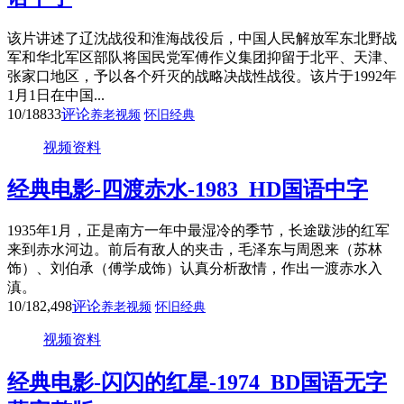
该片讲述了辽沈战役和淮海战役后，中国人民解放军东北野战
军和华北军区部队将国民党军傅作义集团抑留于北平、天津、
张家口地区，予以各个歼灭的战略决战性战役。该片于1992年
1月1日在中国...
10/18
833
评论
养老视频
怀旧经典
视频资料
经典电影-四渡赤水-1983_HD国语中字
1935年1月，正是南方一年中最湿冷的季节，长途跋涉的红军
来到赤水河边。前后有敌人的夹击，毛泽东与周恩来（苏林
饰）、刘伯承（傅学成饰）认真分析敌情，作出一渡赤水入
滇。
10/18
2,498
评论
养老视频
怀旧经典
视频资料
经典电影-闪闪的红星-1974_BD国语无字