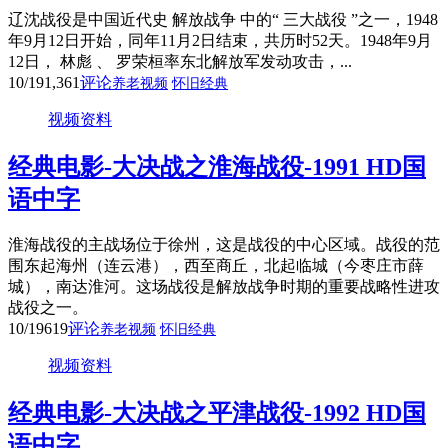
辽沈战役是中国近代史 解放战争 中的“ 三大战役 ”之一，1948
年9月12日开始，同年11月2日结束，共历时52天。1948年9月
12日， 林彪 、 罗荣桓率东北解放军发动攻击，...
10/19
1,361
评论
养老视频
怀旧经典
视频资料
经典电影-大决战之淮海战役-1991 HD国
语中字
淮海战役的主战场位于徐州，这是战役的中心区域。战役的范
围东起海州（连云港），西至商丘，北起临城（今枣庄市薛
城），南达淮河。这场战役是解放战争时期的重要战略性进攻
战役之一。
10/19
619
评论
养老视频
怀旧经典
视频资料
经典电影-大决战之平津战役-1992 HD国
语中字