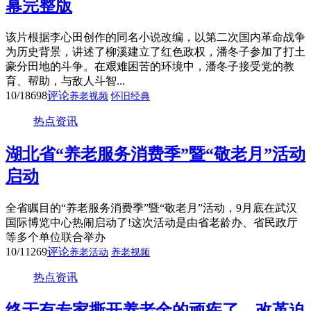
幕完整版
该片根据李心田创作的同名小说改编，以第二次国内革命战争
为历史背景，讲述了柳溪建立了红色政权，潘冬子参加了打土
豪分田地的斗争。在艰难困苦的环境中，潘冬子接受党的教
育、帮助，与敌人斗智...
10/18
698
评论
养老视频
怀旧经典
热点资讯
湖北省“养老服务消费季”暨“敬老月”活动
启动
全省瞩目的“养老服务消费季”暨“敬老月”活动，9月底在武汉
国际博览中心热闹启动了!这次活动是由省老龄办、省民政厅
等多个单位联合举办
10/11
269
评论
养老活动
养老视频
热点资讯
终于有专家撕开养老金的顽疾了，改革迫