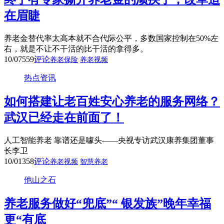
在眉睫
养老金替代率太高本就不合代际公平，多数国家控制在50%左
右，就是不让不干活的比干活的拿得多。
10/07
559
评论
养老保险
养老视频
热点资讯
如何搭建让老百姓安心养老的服务网络？
武汉已经走在前面了！
人工智能养老 靠谱还是噱头——央视专访武汉康养集团董事
长李卫
10/01
358
评论
养老视频
智慧养老
他山之石
养老服务做好“兜底”“ 银发族”晚年幸福
更“有底