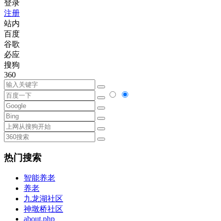
登录
注册
站内
百度
谷歌
必应
搜狗
360
热门搜索
智能养老
养老
九龙湖社区
神墩桥社区
about.php