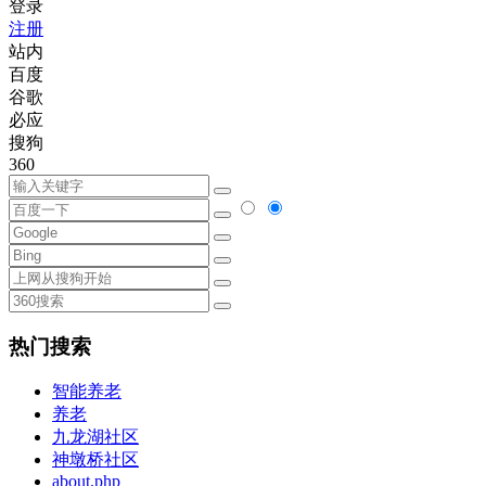
登录
注册
站内
百度
谷歌
必应
搜狗
360
热门搜索
智能养老
养老
九龙湖社区
神墩桥社区
about.php