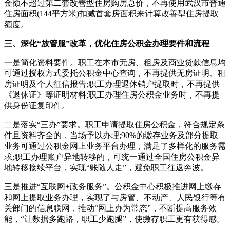
金额不超过第二套改善型住房购房总价，不再使用武汉市普通
住房面积(144平方米)扣减首套房面积来计算改善型住房提取
额度。
三、深化“放管服”改革，优化住房公积金办理要件和流程
一是简化资料要件。职工在本市无房、租房及商业贷款信息均
可通过授权方式委托公积金中心查询，不再提供无房证明、租
房证明及个人征信报告;职工办理退休销户提取时，不再提供
《退休证》等证明材料;职工办理住房公积金业务时，不再提
供身份证复印件。
二是落实“三办”要求。职工申请提取住房公积金，符合规定条
件且资料齐全的，当场予以办理;90%的缴存业务及部分提取
业务可通过公积金网上业务平台办理，满足了多样化的服务需
求;职工办理账户异地转移的，可统一通过全国住房公积金异
地转移接续平台，实现“账随人走”，避免职工往返奔波。
三是推进“互联网+政务服务”。公积金中心积极推进网上缴存
和网上提取业务办理，实现了与房管、不动产、人民银行等有
关部门的信息联网，推动“网上办为常态”，不断提高服务效
能，“让数据多跑路，职工少跑腿”，使缴存职工更有获得感。