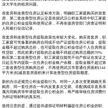
业大学生的租房问题。
首套房和改善型住房认定标准方面，明确职工家庭购买的首套
房、第二套改善型住房认定是依据武汉公积金系统中职工家庭
的住房公积金提取和使用记录，不再依据房管部门房查证明和
人民银行征信记录。
首套房和改善型住房提取政策也有较大变化。购买首套房，职
工家庭可凭备案的购房合同或不动产证提取住房公积金，提取
金额不超过购房总价，也可提取住房公积金偿还个人住房商业
性贷款，而此前累计提取的总金额不得超过购房总额的70%;
购买第二套改善型住房，职工家庭仅能凭不动产权证在发证之
日起五年内提取一次住房公积金账户余额，提取金额不超过第
二套改善型住房购房总价，不再使用武汉市普通住房面积(144
平方米)扣减首套房面积来计算改善型住房提取额度。
新的办法还规范公积金提取行为。对同一人多次变更婚姻关系
购房、同一套住房在一年内反复多次交易、非配偶或非直系亲
属共同购房等申请提取住房公积金的，将严格审核住房消费行
为和证明材料的真实性。
值得注意的是，通过提供虚假证明材料骗提住房公积金的职