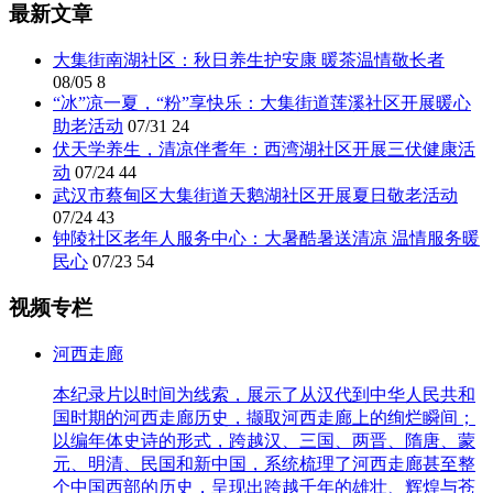
最新文章
大集街南湖社区：秋日养生护安康 暖茶温情敬长者
08/05
8
“冰”凉一夏，“粉”享快乐：大集街道莲溪社区开展暖心
助老活动
07/31
24
伏天学养生，清凉伴耆年：西湾湖社区开展三伏健康活
动
07/24
44
武汉市蔡甸区大集街道天鹅湖社区开展夏日敬老活动
07/24
43
钟陵社区老年人服务中心：大暑酷暑送清凉 温情服务暖
民心
07/23
54
视频专栏
河西走廊
本纪录片以时间为线索，展示了从汉代到中华人民共和
国时期的河西走廊历史，撷取河西走廊上的绚烂瞬间；
以编年体史诗的形式，跨越汉、三国、两晋、隋唐、蒙
元、明清、民国和新中国，系统梳理了河西走廊甚至整
个中国西部的历史，呈现出跨越千年的雄壮、辉煌与苍