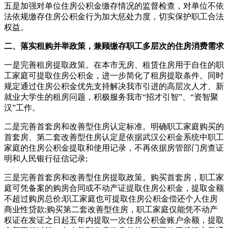
五是加强对单位住房公积金缴存情况的监督检查，对单位不依
法依规缴存住房公积金行为加大惩处力度，切实保护职工合法
权益。
二、落实租购并举政策，兼顾缴存职工多层次的住房消费需求
一是完善租房提取政策。在本市无房、租赁住房用于自住的职
工家庭可提取住房公积金，进一步简化了租房提取条件。同时
规定通过住房公积金优先支持解决我市引进的高层次人才、新
就业大学生的租房问题，积极服务我市“招才引智”、“资智聚
汉”工作。
二是完善首套房和改善型住房认定标准。明确职工家庭购买的
首套房、第二套改善型住房认定是依据武汉公积金系统中职工
家庭的住房公积金提取和使用记录，不再依据房管部门房查证
明和人民银行征信记录;
三是完善首套房和改善型住房提取政策。购买首套房，职工家
庭可凭备案的购房合同或不动产证提取住房公积金，提取金额
不超过购房总价;职工家庭也可提取住房公积金偿还个人住房
商业性贷款;购买第二套改善型住房，职工家庭仅能凭不动产
权证在发证之日起五年内提取一次住房公积金账户余额，提取