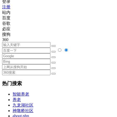
登录
注册
站内
百度
谷歌
必应
搜狗
360
热门搜索
智能养老
养老
九龙湖社区
神墩桥社区
about.php