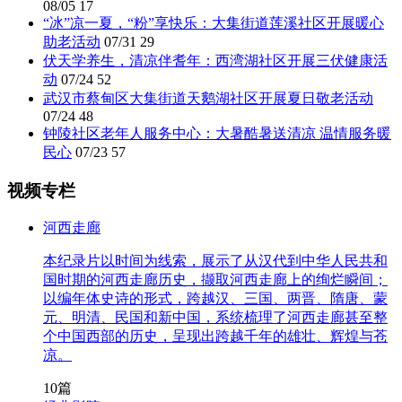
08/05
17
“冰”凉一夏，“粉”享快乐：大集街道莲溪社区开展暖心
助老活动
07/31
29
伏天学养生，清凉伴耆年：西湾湖社区开展三伏健康活
动
07/24
52
武汉市蔡甸区大集街道天鹅湖社区开展夏日敬老活动
07/24
48
钟陵社区老年人服务中心：大暑酷暑送清凉 温情服务暖
民心
07/23
57
视频专栏
河西走廊
本纪录片以时间为线索，展示了从汉代到中华人民共和
国时期的河西走廊历史，撷取河西走廊上的绚烂瞬间；
以编年体史诗的形式，跨越汉、三国、两晋、隋唐、蒙
元、明清、民国和新中国，系统梳理了河西走廊甚至整
个中国西部的历史，呈现出跨越千年的雄壮、辉煌与苍
凉。
10篇