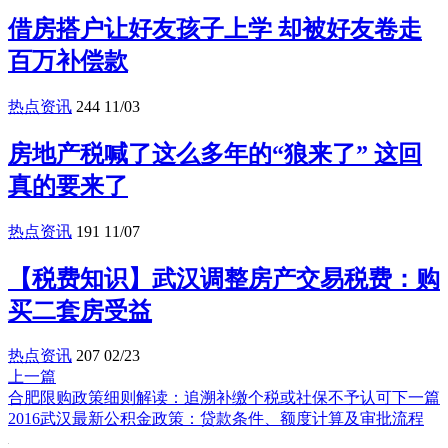
借房搭户让好友孩子上学 却被好友卷走
百万补偿款
热点资讯
244
11/03
房地产税喊了这么多年的“狼来了” 这回
真的要来了
热点资讯
191
11/07
【税费知识】武汉调整房产交易税费：购
买二套房受益
热点资讯
207
02/23
上一篇
合肥限购政策细则解读：追溯补缴个税或社保不予认可
下一篇
2016武汉最新公积金政策：贷款条件、额度计算及审批流程