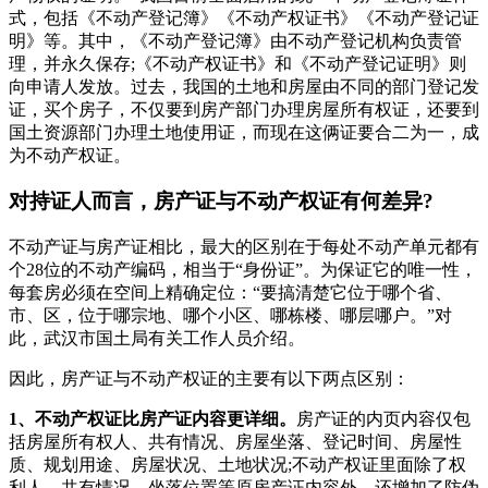
式，包括《不动产登记簿》《不动产权证书》《不动产登记证
明》等。其中，《不动产登记簿》由不动产登记机构负责管
理，并永久保存;《不动产权证书》和《不动产登记证明》则
向申请人发放。过去，我国的土地和房屋由不同的部门登记发
证，买个房子，不仅要到房产部门办理房屋所有权证，还要到
国土资源部门办理土地使用证，而现在这俩证要合二为一，成
为不动产权证。
对持证人而言，房产证与不动产权证有何差异?
不动产证与房产证相比，最大的区别在于每处不动产单元都有
个28位的不动产编码，相当于“身份证”。为保证它的唯一性，
每套房必须在空间上精确定位：“要搞清楚它位于哪个省、
市、区，位于哪宗地、哪个小区、哪栋楼、哪层哪户。”对
此，武汉市国土局有关工作人员介绍。
因此，房产证与不动产权证的主要有以下两点区别：
1、不动产权证比房产证内容更详细。
房产证的内页内容仅包
括房屋所有权人、共有情况、房屋坐落、登记时间、房屋性
质、规划用途、房屋状况、土地状况;不动产权证里面除了权
利人、共有情况、坐落位置等原房产证内容外，还增加了防伪