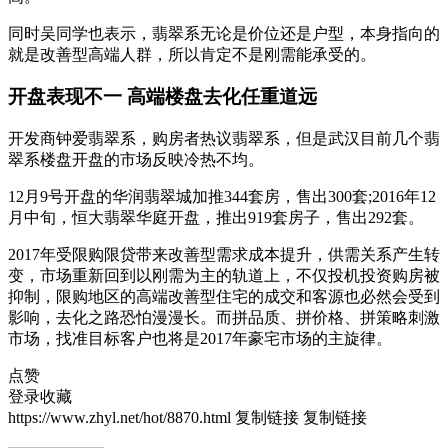
同时吴同学也表示，翡翠系无论是价位还是户型，本身指向的
就是改善型高端人群，所以肯定不是刚需能承受的。
开盘表现不一 高端楼盘去化任重道远
开发商钟爱翡翠系，购房者热议翡翠系，但是武汉目前几个翡
翠系楼盘开盘的市场反映冷热不均。
12月9号开盘的华润翡翠城加推344套房，售出300套;2016年12
月中旬，恒大翡翠华庭开盘，推出919套房子，售出292套。
2017年受限购限贷带来改善型需求成本提升，供需关系产生转
变，市场重新回到以刚需为主的轨道上，不仅投机投资购房被
抑制，限购地区的高端改善型住宅的成交和客源也必然会受到
影响，去化之路恐怕漫漫长。而拼品质、拼价格、拼策略刺激
市场，找准目标客户也将是2017年豪宅市场的主旋律。
点赞
登录收藏
https://www.zhyl.net/hot/8870.html
复制链接
复制链接