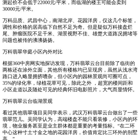
测起价不会低于22000元/平米，而临湖的楼王可能会卖到
30000元/平米。
万科品质、武昌中心，南湖北岸、花园洋房，仅这几个标签，
调性和价格的居高临下自然不足为奇。但是疑似万科接盘烂
尾、肿瘤医院不足千米、湖景视野不佳、雄楚大道路况拥堵等
问题也被传的沸沸扬扬。
万科翡翠华庭小区内外对比
根据360中房网实地探访发现，万科翡翠云台目前除了临街的
两栋还在涂外立面，其他所有楼栋均已呈现房，虽然从浅水湾
路口进入略显拥挤嘈杂，但小区内的园林景观尚可圈可点，
35%的绿化率，绿植花草可见，除此之外 ，超宽的楼间距和
小区走道以及随处可见的经典怀旧电影照片，大气而显情怀。
万科翡翠云台临湖景观
看过其他翡翠项目吴同学表示，武汉万科翡翠云台做出了一些
翡翠范儿。吴同学认为，高端楼盘不能只看装修，小区内的环
境，物业服务甚至是业主群体都是重要的考量指标。“在二环
中心这种寸土寸金之地的花园洋房，价值肯定比三环外的别墅
高。”