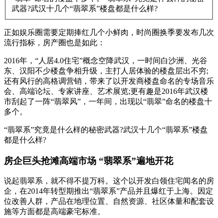
武器?武汉十几个“翡翠系”楼盘都是什么样?
正如娱乐圈需要定期捧红几个小鲜肉，时尚圈换季要发布几次
流行指标，房产圈也是如此：
2016年，“人居4.0住宅”概念空降武汉，一时间白沙洲、光谷
东、汉阳不少楼盘争相升级，主打人居体验的楼盘层出不穷;
还有风行的高格调营销，带来了以开发商楼盘命名的专场音乐
会、高端论坛、专家讲座、艺术展览;更有趣是2016年武汉楼
市刮起了一阵“翡翠风”，一年间，出现以“翡翠”命名的楼盘十
多个。
“翡翠系”究竟是什么样的秘密武器?武汉十几个“翡翠系”楼盘
都是什么样?
房企巨头抢滩高端市场 “翡翠系”遍地开花
说起翡翠系，就不得不提万科。这个以开发白领住宅闻名的房
企，在2014年转型期推出“翡翠系”产品并且爆红于上海。因定
位改善人群，产品在地理位置、自然资源、社区体量和配套设
施等方面都是高端豪宅标准。