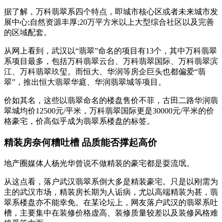
据了解，万科翡翠系四个特点，即城市核心区或者未来城市发
展中心;自然资源丰厚;20万平方米以上大型综合社区以及完善
的区域配套。
从网上看到，武汉以“翡翠”命名的项目有13个，其中万科翡翠
系项目最多，包括万科翡翠云台、万科翡翠国际、万科翡翠滨
江、万科翡翠玖玺。而恒大、华润等房企巨头也都偏爱“翡
翠”，推出恒大翡翠华庭、华润翡翠城等项目。
价如其名，这些以翡翠命名的楼盘售价不菲，古田二路华润翡
翠城均价12500元/平米，万科翡翠国际更是30000元/平米的价
格豪宅，价高似乎成为翡翠系楼盘的标签。
精装房奈何糟吐槽 品质能否撑起高价
地产圈媒体人杨光华曾说不做精装的豪宅都是耍流氓。
从这点看，落户武汉翡翠系倒大多是精装豪宅。只是以刚需为
主的武汉市场，精装房长期为人诟病，尤以高端精装为甚，翡
翠系楼盘亦不能幸免。在某论坛上，网友落户武汉的翡翠系吐
槽，主要集中在装修价格虚高、装修质量较差以及装修风格难