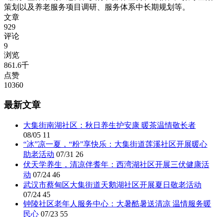
策划以及养老服务项目调研、服务体系中长期规划等。
文章
929
评论
9
浏览
861.6千
点赞
10360
最新文章
大集街南湖社区：秋日养生护安康 暖茶温情敬长者
08/05
11
“冰”凉一夏，“粉”享快乐：大集街道莲溪社区开展暖心
助老活动
07/31
26
伏天学养生，清凉伴耆年：西湾湖社区开展三伏健康活
动
07/24
46
武汉市蔡甸区大集街道天鹅湖社区开展夏日敬老活动
07/24
45
钟陵社区老年人服务中心：大暑酷暑送清凉 温情服务暖
民心
07/23
55