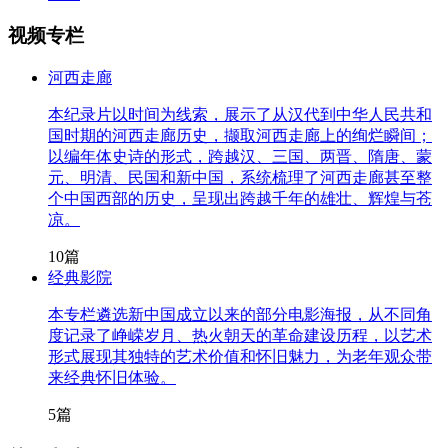
视频专栏
河西走廊
本纪录片以时间为线索，展示了从汉代到中华人民共和
国时期的河西走廊历史，撷取河西走廊上的绚烂瞬间；
以编年体史诗的形式，跨越汉、三国、两晋、隋唐、蒙
元、明清、民国和新中国，系统梳理了河西走廊甚至整
个中国西部的历史，呈现出跨越千年的雄壮、辉煌与苍
凉。
10篇
经典影院
本专栏遴选新中国成立以来的部分电影海报，从不同角
度记录了峥嵘岁月、热火朝天的革命建设历程，以艺术
形式展现其独特的艺术价值和怀旧魅力，为老年观众带
来经典怀旧体验。
5篇