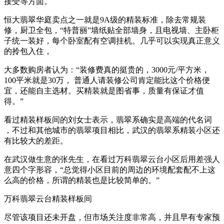
接受等方面。
恒大翡翠华庭卖点之一就是9A级的精装标准，除去常规装
修，厨卫全包，“特普丽”墙纸贴全部墙身，且电视墙、主卧柜
子统一装好，每个卧室配有空调挂机。几乎可以实现真正意义
的拎包入住，
大多数购房者认为：“装修费真的挺贵的，3000元/平方米，
100平米就是30万， 普通人请装修公司肯定能比这个价格便
宜，还能自主选材。买精装就是图省事，质量有保证才值
得。”
看过精装样板间的刘女士表示，翡翠系确实是高端的代名词
，不过和其他城市的翡翠项目相比，武汉的翡翠系精装小区还
有比较大的差距。
在武汉做生意的张先生，在看过万科翡翠云台小区后用差强人
意四个字形容，“总觉得小区目前的周边的环境配套配不上这
么高的价格，所谓的精装也是比较简单的。”
万科翡翠云台精装样板间
尽管该项目还未开盘，但市场关注度非常高，并且早有专家预