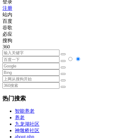
登录
注册
站内
百度
谷歌
必应
搜狗
360
热门搜索
智能养老
养老
九龙湖社区
神墩桥社区
about.php