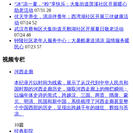
“冰”凉一夏，“粉”享快乐：大集街道莲溪社区开展暖心
助老活动
07/31
28
伏天学养生，清凉伴耆年：西湾湖社区开展三伏健康活
动
07/24
52
武汉市蔡甸区大集街道天鹅湖社区开展夏日敬老活动
07/24
48
钟陵社区老年人服务中心：大暑酷暑送清凉 温情服务暖
民心
07/23
57
视频专栏
河西走廊
本纪录片以时间为线索，展示了从汉代到中华人民共和
国时期的河西走廊历史，撷取河西走廊上的绚烂瞬间；
以编年体史诗的形式，跨越汉、三国、两晋、隋唐、蒙
元、明清、民国和新中国，系统梳理了河西走廊甚至整
个中国西部的历史，呈现出跨越千年的雄壮、辉煌与苍
凉。
10篇
经典影院