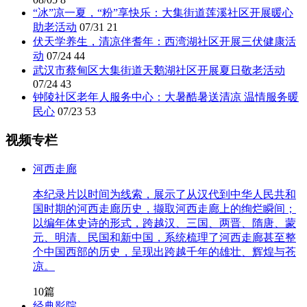
“冰”凉一夏，“粉”享快乐：大集街道莲溪社区开展暖心
助老活动
07/31
21
伏天学养生，清凉伴耆年：西湾湖社区开展三伏健康活
动
07/24
44
武汉市蔡甸区大集街道天鹅湖社区开展夏日敬老活动
07/24
43
钟陵社区老年人服务中心：大暑酷暑送清凉 温情服务暖
民心
07/23
53
视频专栏
河西走廊
本纪录片以时间为线索，展示了从汉代到中华人民共和
国时期的河西走廊历史，撷取河西走廊上的绚烂瞬间；
以编年体史诗的形式，跨越汉、三国、两晋、隋唐、蒙
元、明清、民国和新中国，系统梳理了河西走廊甚至整
个中国西部的历史，呈现出跨越千年的雄壮、辉煌与苍
凉。
10篇
经典影院