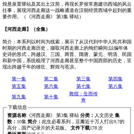
煌悬泉置驿站及其出土汉简，再现长罗侯常惠建功西域的风云
往事，展现河西走廊这一战略通道在汉朝经营西域中起到的重
要作用。（《河西走廊》 第3集 驿站）
【河西走廊】（全集）
简介：本系列以时间为线索，展示了从汉代到中华人民共和国
时期的河西走廊历史，撷取河西走廊上的绚烂瞬间;以编年体
史诗的形式，跨越汉、三国、两晋、隋唐、蒙元、明清、民国
和新中国，系统梳理了河西走廊甚至整个中国西部的历史，呈
现出跨越千年的雄壮、辉煌与苍凉。
第一集
第二集
第三集
第四集
第五集
第六集
第七集
第八集
敦煌：生而传
第九集
第十集
奇
下载信息
资源名称
《河西走廊》 第3集 驿站
分类：
人文历史
集
数：
10集
简介：
此生必看系列，豆瓣近十万人打出9.7的
高分，国产记录片的天花板。
文件下载
178 次