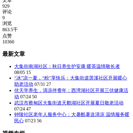
文章
929
评论
9
浏览
863.5千
点赞
10360
最新文章
大集街南湖社区：秋日养生护安康 暖茶温情敬长者
08/05
15
“冰”凉一夏，“粉”享快乐：大集街道莲溪社区开展暖心
助老活动
07/31
27
伏天学养生，清凉伴耆年：西湾湖社区开展三伏健康活
动
07/24
50
武汉市蔡甸区大集街道天鹅湖社区开展夏日敬老活动
07/24
47
钟陵社区老年人服务中心：大暑酷暑送清凉 温情服务暖
民心
07/23
56