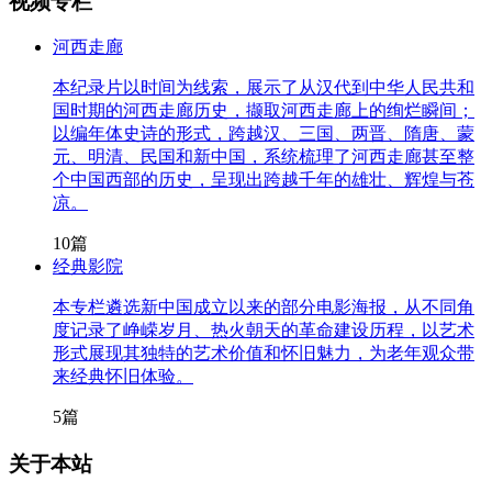
视频专栏
河西走廊
本纪录片以时间为线索，展示了从汉代到中华人民共和
国时期的河西走廊历史，撷取河西走廊上的绚烂瞬间；
以编年体史诗的形式，跨越汉、三国、两晋、隋唐、蒙
元、明清、民国和新中国，系统梳理了河西走廊甚至整
个中国西部的历史，呈现出跨越千年的雄壮、辉煌与苍
凉。
10篇
经典影院
本专栏遴选新中国成立以来的部分电影海报，从不同角
度记录了峥嵘岁月、热火朝天的革命建设历程，以艺术
形式展现其独特的艺术价值和怀旧魅力，为老年观众带
来经典怀旧体验。
5篇
关于本站