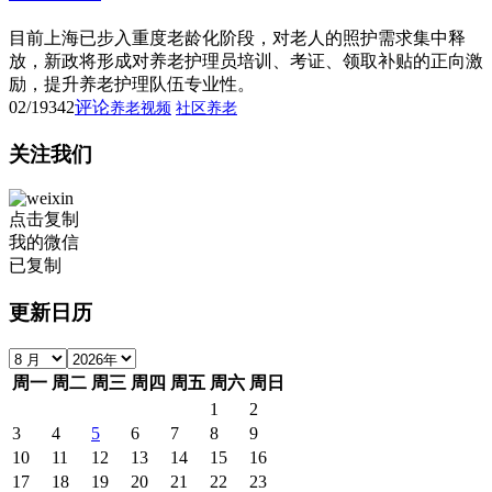
目前上海已步入重度老龄化阶段，对老人的照护需求集中释
放，新政将形成对养老护理员培训、考证、领取补贴的正向激
励，提升养老护理队伍专业性。
02/19
342
评论
养老视频
社区养老
关注我们
点击复制
我的微信
已复制
更新日历
周一
周二
周三
周四
周五
周六
周日
1
2
3
4
5
6
7
8
9
10
11
12
13
14
15
16
17
18
19
20
21
22
23