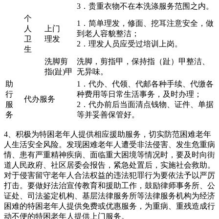
3．贵重衣物不在本洗涤服务范围之内。
个
1．简单理发，修面、挖耳注意安全，做
人
上门
到老人容貌整洁；
卫
理发
2．理发人员应受过培训上岗。
生
洗脚剪
洗脚，剪指甲，保持指（趾）甲整洁、
指(趾)甲
无异味。
助
1．代办、代领、代邮各种手续、代缴各
行
种费用等日常生活事务，及时办理；
代办服务
服
2．代办前后当面清点钱物、证件、单据
务
等并妥善保管好。
4、积极为特困老年人提供相应援助服务，切实防范困难老年
人生活安全风险。发现困难老年人遭受非法侵害、发生危重病
情、患有严重精神疾病、面临重大困境等情况时，要及时向街
道人民政府、社区居委会报告，紧急处置后，实施社会救助。
对于侵害留守老年人合法权益的违法犯罪行为要依法予以严厉
打击。要做好法治宣传教育和援助工作，鼓励律师事务所、公
证处、司法鉴定机构、基层法律服务所等法律服务机构为经济
困难的特困老年人提供免费或优惠服务，为重病、重残造成行
动不便的特困老年人提供上门服务。