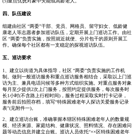
(5)重点优抚对象中失能或高龄老人。
四、队伍建设
组建由社区 “两委”干部、党员、网格员、留守妇女、低龄健
康老人等志愿者参加巡访队伍，定期开展上门巡访工作。由社
区 “两委”负责实施，按照就近就便、分片包干的原则开展工
作。确保每个社区都有一支稳定的探视巡访队伍。
五、巡访要求
1、建立以街道为具体指导，社区 “两委”负责实施的工作机
制。做到一般巡访服务和重点巡访服务相结合，采取以上门巡
访为主、兼具电话问候等多种方式组织实施。对重点服务对象
每月至少提供2次上门服务，按照约定提供服务，每次服务时
长1小时(不含路上行程时间)，服务过程采取实时打卡记录，
服务前后拍照存档，填写“特殊困难老年人探访关爱服务记录
表”(见附件一)。
2、建立巡访台账，准确掌握本辖区特殊困难老年人的数量规
模、经济来源、家庭结构、健康状况、照料情况、存在困难问
题等动态信息并建立台账。巡访人员依托“××区特殊困难老年