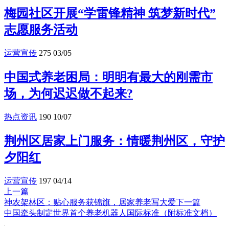
梅园社区开展“学雷锋精神 筑梦新时代”
志愿服务活动
运营宣传
275
03/05
中国式养老困局：明明有最大的刚需市
场，为何迟迟做不起来?
热点资讯
190
10/07
荆州区居家上门服务：情暖荆州区，守护
夕阳红
运营宣传
197
04/14
上一篇
神农架林区：贴心服务获锦旗，居家养老写大爱
下一篇
中国牵头制定世界首个养老机器人国际标准（附标准文档）