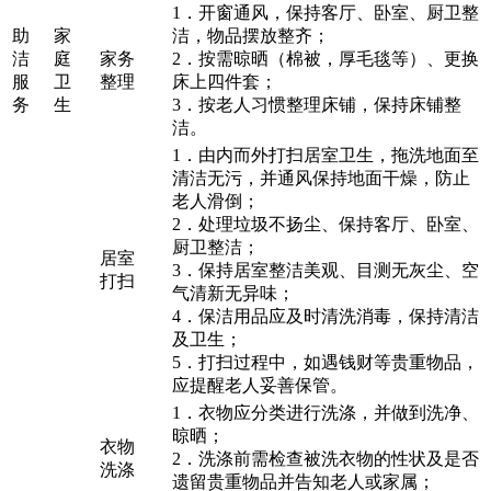
1．开窗通风，保持客厅、卧室、厨卫整
助
家
洁，物品摆放整齐；
洁
庭
家务
2．按需晾晒（棉被，厚毛毯等）、更换
服
卫
整理
床上四件套；
务
生
3．按老人习惯整理床铺，保持床铺整
洁。
1．由内而外打扫居室卫生，拖洗地面至
清洁无污，并通风保持地面干燥，防止
老人滑倒；
2．处理垃圾不扬尘、保持客厅、卧室、
厨卫整洁；
居室
3．保持居室整洁美观、目测无灰尘、空
打扫
气清新无异味；
4．保洁用品应及时清洗消毒，保持清洁
及卫生；
5．打扫过程中，如遇钱财等贵重物品，
应提醒老人妥善保管。
1．衣物应分类进行洗涤，并做到洗净、
晾晒；
衣物
2．洗涤前需检查被洗衣物的性状及是否
洗涤
遗留贵重物品并告知老人或家属；