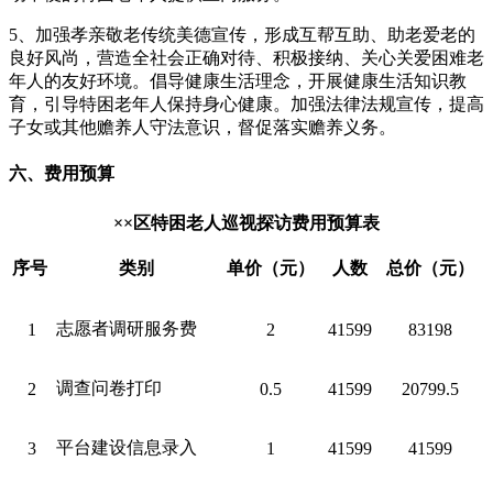
5、加强孝亲敬老传统美德宣传，形成互帮互助、助老爱老的
良好风尚，营造全社会正确对待、积极接纳、关心关爱困难老
年人的友好环境。倡导健康生活理念，开展健康生活知识教
育，引导特困老年人保持身心健康。加强法律法规宣传，提高
子女或其他赡养人守法意识，督促落实赡养义务。
六、费用预算
××区
特困老人巡视探访费用预算表
序号
类别
单价（元）
人数
总价（元）
志愿者调研服务费
1
2
41599
83198
调查问卷打印
2
0.5
41599
20799.5
平台建设信息录入
3
1
41599
41599