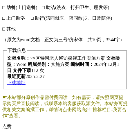
□ 助餐(上门送餐) □ 助洁(洗衣、打扫卫生、理发等)
□ 上门助浴 □ 助行(陪同就医、陪同散步、日常陪伴)
□ 其他
（原文为word文档，正文为三号/仿宋体，共10页，3544字）
下载信息
文档名称：
××区特困老人巡访探视工作实施方案
文档类
型：
Word
所属类别：
实施方案
编制时间：
2024年12月1
日
文件下载
112 次
最近更新
2025-2-27
下载地址
☛
本站部分原创作品需付费阅读，如有需要，请按照网页提
示购买后直接阅读，或联系本站客服获取源文件。本站亦可提
供相关文案编撰工作，详情请点击网站底部“推荐栏目-我要合
作”查看。
点赞