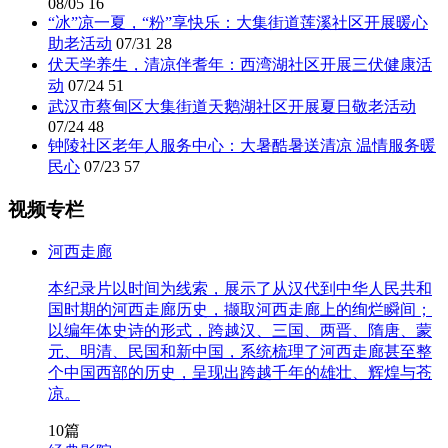
08/05
16
“冰”凉一夏，“粉”享快乐：大集街道莲溪社区开展暖心
助老活动
07/31
28
伏天学养生，清凉伴耆年：西湾湖社区开展三伏健康活
动
07/24
51
武汉市蔡甸区大集街道天鹅湖社区开展夏日敬老活动
07/24
48
钟陵社区老年人服务中心：大暑酷暑送清凉 温情服务暖
民心
07/23
57
视频专栏
河西走廊
本纪录片以时间为线索，展示了从汉代到中华人民共和
国时期的河西走廊历史，撷取河西走廊上的绚烂瞬间；
以编年体史诗的形式，跨越汉、三国、两晋、隋唐、蒙
元、明清、民国和新中国，系统梳理了河西走廊甚至整
个中国西部的历史，呈现出跨越千年的雄壮、辉煌与苍
凉。
10篇