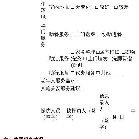
住
室内环境
□ 无变化 □ 较好 □ 较差
环
境
上
门
助餐服务
□ 上门送餐 □ 协助进餐
服
务
□ 家务整理 □居室打扫 □衣物
助洁服务
洗涤 □ 上门理发 □洗脚剪指
(趾)甲
助行服务
□ 代办服务 □ 其他
老年人服务需求：
实施关爱服务建议：
信息
录入
人
探访人员
被探访人（签
年
（签字）
字）
月 日
（签
字）