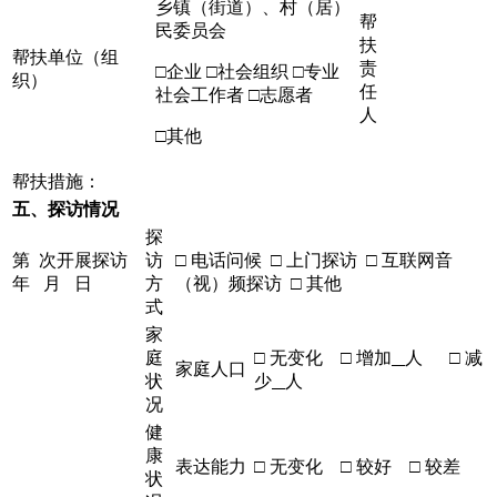
乡镇（街道）、村（居）
帮
民委员会
扶
帮扶单位（组
责
□企业 □社会组织 □专业
织）
任
社会工作者 □志愿者
人
□其他
帮扶措施：
五、探访情况
探
第 次开展探访
访
□ 电话问候 □ 上门探访 □ 互联网音
年 月 日
方
（视）频探访 □ 其他
式
家
庭
□ 无变化 □ 增加
人 □ 减
家庭人口
状
少
人
况
健
康
表达能力
□ 无变化 □ 较好 □ 较差
状