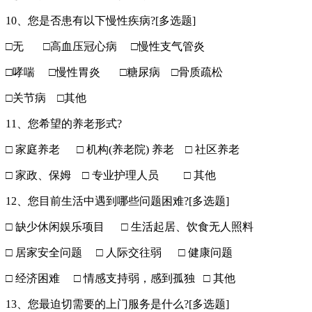
10、您是否患有以下慢性疾病?[多选题]
□无 □高血压冠心病 □慢性支气管炎
□哮喘 □慢性胃炎 □糖尿病 □骨质疏松
□关节病 □其他
11、您希望的养老形式?
□ 家庭养老 □ 机构(养老院) 养老 □ 社区养老
□ 家政、保姆 □ 专业护理人员 □ 其他
12、您目前生活中遇到哪些问题困难?[多选题]
□ 缺少休闲娱乐项目 □ 生活起居、饮食无人照料
□ 居家安全问题 □ 人际交往弱 □ 健康问题
□ 经济困难 □ 情感支持弱，感到孤独 □ 其他
13、您最迫切需要的上门服务是什么?[多选题]