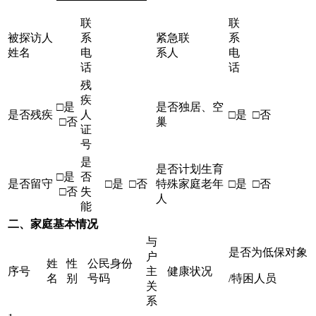
联
联
被探访人
系
紧急联
系
姓名
电
系人
电
话
话
残
疾
□是
是否独居、空
是否残疾
人
□是 □否
□否
巢
证
号
是
是否计划生育
□是
否
是否留守
□是 □否
特殊家庭老年
□是 □否
□否
失
人
能
二、家庭基本情况
与
是否为低保对象
户
姓
性
公民身份
序号
主
健康状况
名
别
号码
/特困人员
关
系