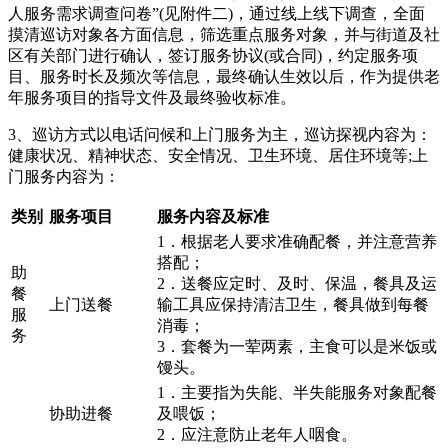
人服务需求调查问卷”(见附件二)，通过线上线下调查，全面
摸清巡访对象各方面信息，筛选重点服务对象，并与街道及社
区有关部门进行确认，签订服务协议(或合同)，约定服务项
目、服务时长及频次等信息，最终确认生效以后，作为提供老
年服务项目的指导文件及最终验收标准。
3、巡访方式以电话问候和上门服务为主，巡访探视内容为：
健康状况、精神状态、安全情况、卫生环境、居住环境等;上
门服务内容为：
类别
服务项目
服务内容及标准
1．根据老人要求准确配餐，并注意营养
搭配；
助
2．送餐应定时、及时、保温，餐具及运
餐
上门送餐
输工具应保持清洁卫生，餐具做到每餐
服
消毒；
务
3．套餐为一荤两素，主食可以是米饭或
馒头。
1．主要指为失能、半失能服务对象配餐
协助进餐
及喂饭；
2．应注意防止老年人咽食。