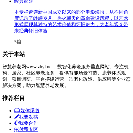
经典影院
本专栏遴选新中国成立以来的部分电影海报，从不同角
度记录了峥嵘岁月、热火朝天的革命建设历程，以艺术
形式展现其独特的艺术价值和怀旧魅力，为老年观众带
来经典怀旧体验。
5篇
关于本站
智慧养老网www.zhyl.net，数智化养老服务垂直网站。专注机
构、居家、社区养老服务，提供智能场景打造、康养体系规
划、项目调研、平台搭建运营、适老化改造、供应链等全业态
解决方案，助力智慧养老发展。
推荐栏目
媒体渠道
我要发稿
我要合作
付费专区