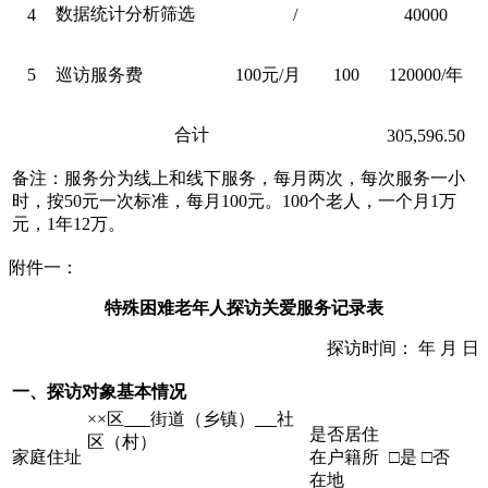
数据统计分析筛选
4
/
40000
5
巡访服务费
100元/月
100
120000/年
合计
305,596.50
备注：服务分为线上和线下服务，每月两次，每次服务一小
时，按50元一次标准，每月100元。100个老人，一个月1万
元，1年12万。
附件一：
特殊困难老年人探访关爱服务记录表
探访时间： 年 月 日
一、探访对象基本情况
××区
街道（乡镇）
社
是否居住
区（村）
家庭住址
在户籍所
□是 □否
在地