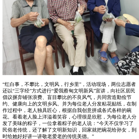
“红白事，不攀比，文明风，行乡里”，活动现场，两位志愿者
还以“三字经”方式进行“爱我蔡甸文明新风”宣讲，向社区居民
倡议摒弃铺张浪费、盲目攀比的不良风气，共同营造勤俭节
约、健康向上的文明乡风。并为每位老人分发粘花贴纸，在制
作过程中，老人独具匠心，根据自我创意拼成各式各样的碗
花。看着老人脸上洋溢着笑容，心理很是欣慰，为每位老人分
发了美味的粽子，一位拿着粽子的老人说：“今天不仅学习了
民俗老传统，还了解了文明新知识，回家就把碗花给孙女，到
时给她好好讲一讲敬老爱老的传统美德。”