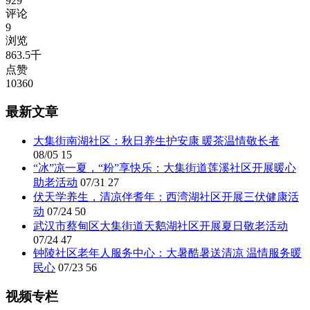
929
评论
9
浏览
863.5千
点赞
10360
最新文章
大集街南湖社区：秋日养生护安康 暖茶温情敬长者
08/05
15
“冰”凉一夏，“粉”享快乐：大集街道莲溪社区开展暖心
助老活动
07/31
27
伏天学养生，清凉伴耆年：西湾湖社区开展三伏健康活
动
07/24
50
武汉市蔡甸区大集街道天鹅湖社区开展夏日敬老活动
07/24
47
钟陵社区老年人服务中心：大暑酷暑送清凉 温情服务暖
民心
07/23
56
视频专栏