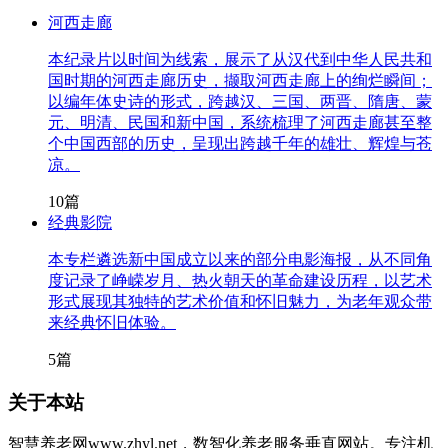
河西走廊
本纪录片以时间为线索，展示了从汉代到中华人民共和
国时期的河西走廊历史，撷取河西走廊上的绚烂瞬间；
以编年体史诗的形式，跨越汉、三国、两晋、隋唐、蒙
元、明清、民国和新中国，系统梳理了河西走廊甚至整
个中国西部的历史，呈现出跨越千年的雄壮、辉煌与苍
凉。
10篇
经典影院
本专栏遴选新中国成立以来的部分电影海报，从不同角
度记录了峥嵘岁月、热火朝天的革命建设历程，以艺术
形式展现其独特的艺术价值和怀旧魅力，为老年观众带
来经典怀旧体验。
5篇
关于本站
智慧养老网www.zhyl.net，数智化养老服务垂直网站。专注机