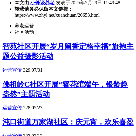
本文由
小锋谈养老
发表于2025年5月29日 11:49:48
转载请务必保留本文链接：
https://www.zhyl.net/xuanchuan/20653.html
养老运营
社区活动
智苑社区开展“岁月留香定格幸福”旗袍主
题公益摄影活动
运营宣传
329
07/31
佛祖岭C社区开展“簪花绾端午，银龄趣
盎然”主题活动
运营宣传
228
05/23
沌口街道万家湖社区：庆元宵，欢乐喜盈
运营宣传
327
02/12