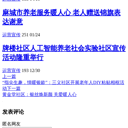
麻城市养老服务暖人心 老人赠送锦旗表
达谢意
运营宣传
251
01/24
牌楼社区人工智能养老社会实验社区宣传
活动隆重举行
运营宣传
193
12/30
上一篇
“指尖生趣，情暖银龄”：三义社区开展老年人DIY粘贴相框活
动
下一篇
黄金堂社区：银丝焕新颜 关爱暖人心
发表评论
匿名网友