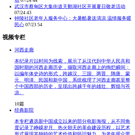
动
07/24
44
武汉市蔡甸区大集街道天鹅湖社区开展夏日敬老活动
07/24
43
钟陵社区老年人服务中心：大暑酷暑送清凉 温情服务暖
民心
07/23
54
视频专栏
河西走廊
本纪录片以时间为线索，展示了从汉代到中华人民共和
国时期的河西走廊历史，撷取河西走廊上的绚烂瞬间；
以编年体史诗的形式，跨越汉、三国、两晋、隋唐、蒙
元、明清、民国和新中国，系统梳理了河西走廊甚至整
个中国西部的历史，呈现出跨越千年的雄壮、辉煌与苍
凉。
10篇
经典影院
本专栏遴选新中国成立以来的部分电影海报，从不同角
度记录了峥嵘岁月、热火朝天的革命建设历程，以艺术
形式展现其独特的艺术价值和怀旧魅力，为老年观众带