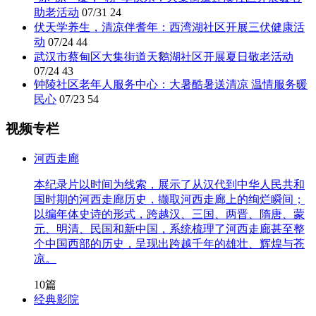
助老活动
07/31
24
伏天学养生，清凉伴耆年：西湾湖社区开展三伏健康活
动
07/24
44
武汉市蔡甸区大集街道天鹅湖社区开展夏日敬老活动
07/24
43
钟陵社区老年人服务中心：大暑酷暑送清凉 温情服务暖
民心
07/23
54
视频专栏
河西走廊
本纪录片以时间为线索，展示了从汉代到中华人民共和
国时期的河西走廊历史，撷取河西走廊上的绚烂瞬间；
以编年体史诗的形式，跨越汉、三国、两晋、隋唐、蒙
元、明清、民国和新中国，系统梳理了河西走廊甚至整
个中国西部的历史，呈现出跨越千年的雄壮、辉煌与苍
凉。
10篇
经典影院