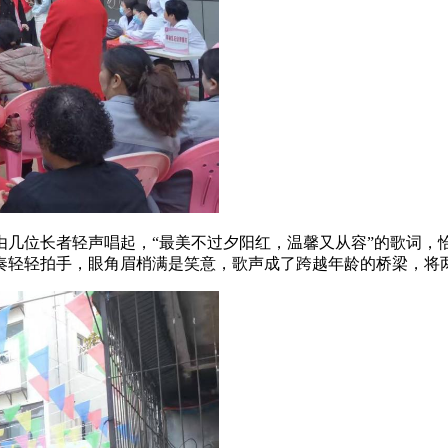
由几位长者轻声唱起，“最美不过夕阳红，温馨又从容”的歌词，
奏轻轻拍手，眼角眉梢满是笑意，歌声成了跨越年龄的桥梁，将