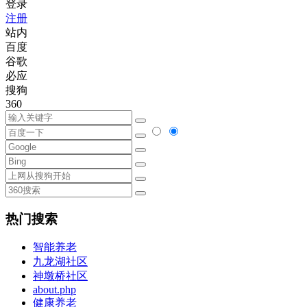
登录
注册
站内
百度
谷歌
必应
搜狗
360
热门搜索
智能养老
九龙湖社区
神墩桥社区
about.php
健康养老