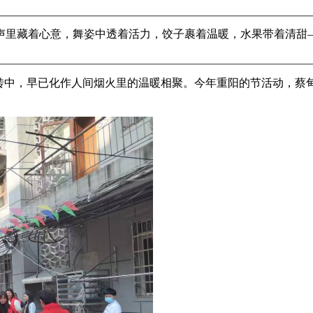
声里藏着心意，舞姿中透着活力，饺子裹着温暖，水果带着清甜—
转中，早已化作人间烟火里的温暖相聚。今年重阳的节活动，蔡甸