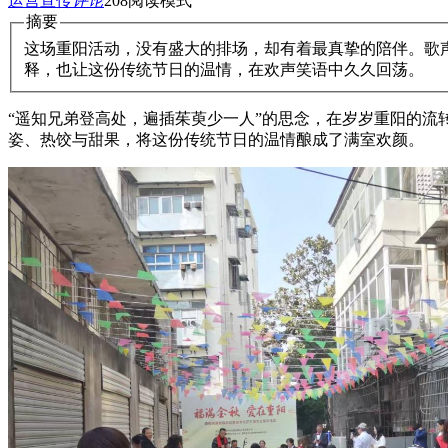
运营宣传
评论
208
阅读模式
摘要
这场重阳活动，没有盛大的排场，却有着最真挚的陪伴。歌
释，也让这份传统节日的温情，在欢声笑语中久久回荡。
“遥知兄弟登高处，遍插茱萸少一人”的思念，在岁岁重阳的流
姿、热饺与甜果，将这份传统节日的温情酿成了满室欢颜。