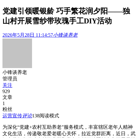
党建引领暖银龄 巧手繁花润夕阳——独
山村开展雪纱带玫瑰手工DIY活动
2026年5月28日 11:14:57
小锋谈养老
小锋谈养老
管理员
关注
929
文章
1
粉丝
运营宣传
评论
138
阅读模式
为深化“党建+农村互助养老”服务模式，丰富辖区老年人精神
文化生活，传递敬老爱老暖心关怀，拉近党群距离，近日，武