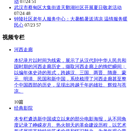
动
07/24
51
武汉市蔡甸区大集街道天鹅湖社区开展夏日敬老活动
07/24
48
钟陵社区老年人服务中心：大暑酷暑送清凉 温情服务暖
民心
07/23
57
视频专栏
河西走廊
本纪录片以时间为线索，展示了从汉代到中华人民共和
国时期的河西走廊历史，撷取河西走廊上的绚烂瞬间；
以编年体史诗的形式，跨越汉、三国、两晋、隋唐、蒙
元、明清、民国和新中国，系统梳理了河西走廊甚至整
个中国西部的历史，呈现出跨越千年的雄壮、辉煌与苍
凉。
10篇
经典影院
本专栏遴选新中国成立以来的部分电影海报，从不同角
度记录了峥嵘岁月、热火朝天的革命建设历程，以艺术