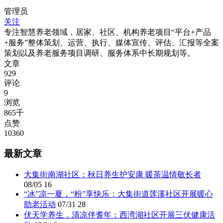
管理员
关注
专注智慧养老领域，居家、社区、机构养老项目“平台+产品
+服务”整体策划、运营、执行、媒体宣传、评估、汇报等全案
策划以及养老服务项目调研、服务体系中长期规划等。
文章
929
评论
9
浏览
865千
点赞
10360
最新文章
大集街南湖社区：秋日养生护安康 暖茶温情敬长者
08/05
16
“冰”凉一夏，“粉”享快乐：大集街道莲溪社区开展暖心
助老活动
07/31
28
伏天学养生，清凉伴耆年：西湾湖社区开展三伏健康活