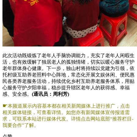
此次活动既锻炼了老年人手脑协调能力，充实了老年人闲暇生
活，也有效缓解了独居老人的孤独情绪，切实以暖心服务守护
老年群体身心健康。下一步，独山村将持续以党建为引领，依
托村级互助养老照料中心阵地，常态化开展文娱休闲、便民惠
民各类养老服务活动，持续优化乡村互助养老服务体系，用贴
心服务守护夕阳幸福，稳步提升辖区老年人的获得感、幸福
感、安全感。
(通讯员：周利芳)
☛
本频道展示内容基本都在相关新闻媒体上进行推广，点击
相关媒体链接，可查看详情。如您亦有新闻媒体宣传报道需
求，可联系本站进行媒体代发。详情点击网站底部“推荐栏目-
我要合作”了解。
点赞