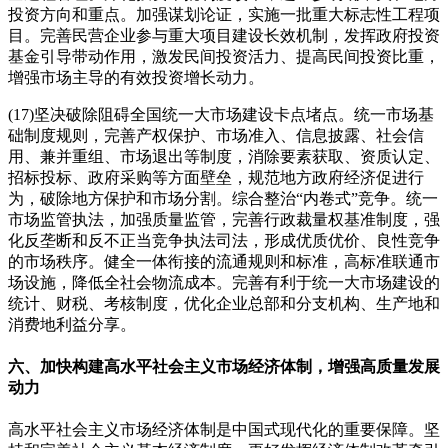
投资方向和重点。加强谋划论证，实施一批重大标志性工程项
目。完善民营企业参与重大项目建设长效机制，发挥政府投资
基金引导带动作用，激发民间投资活力、提高民间投资比重，
增强市场主导的有效投资增长动力。
(17)坚决破除阻碍全国统一大市场建设卡点堵点。统一市场基
础制度规则，完善产权保护、市场准入、信息披露、社会信
用、兼并重组、市场退出等制度，消除要素获取、资质认定、
招标投标、政府采购等方面壁垒，规范地方政府经济促进行
为，破除地方保护和市场分割。综合整治“内卷式”竞争。统一
市场监管执法，加强质量监管，完善行政裁量权基准制度，强
化反垄断和反不正当竞争执法司法，形成优质优价、良性竞争
的市场秩序。健全一体衔接的流通规则和标准，高标准联通市
场设施，降低全社会物流成本。完善有利于统一大市场建设的
统计、财税、考核制度，优化企业总部和分支机构、生产地和
消费地利益分享。
六、加快构建高水平社会主义市场经济体制，增强高质量发展
动力
高水平社会主义市场经济体制是中国式现代化的重要保障。坚