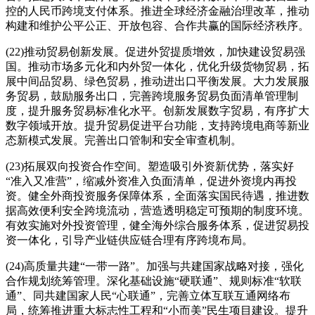
控的人民币跨境支付体系。推进全球经济金融治理改革，推动
构建和维护公平公正、开放包容、合作共赢的国际经济秩序。
(22)推动贸易创新发展。促进外贸提质增效，加快建设贸易强
国。推动市场多元化和内外贸一体化，优化升级货物贸易，拓
展中间品贸易、绿色贸易，推动进出口平衡发展。大力发展服
务贸易，鼓励服务出口，完善跨境服务贸易负面清单管理制
度，提升服务贸易标准化水平。创新发展数字贸易，有序扩大
数字领域开放。提升贸易促进平台功能，支持跨境电商等新业
态新模式发展。完善出口管制和安全审查机制。
(23)拓展双向投资合作空间。塑造吸引外资新优势，落实好
“准入又准营”，缩减外资准入负面清单，促进外资境内再投
资。健全外商投资服务保障体系，全面落实国民待遇，推进数
据高效便利安全跨境流动，营造透明稳定可预期的制度环境。
有效实施对外投资管理，健全海外综合服务体系，促进贸易投
资一体化，引导产业链供应链合理有序跨境布局。
(24)高质量共建“一带一路”。加强与共建国家战略对接，强化
合作规划统筹管理。深化基础设施“硬联通”、规则标准“软联
通”、同共建国家人民“心联通”，完善立体互联互通网络布
局，统筹推进重大标志性工程和“小而美”民生项目建设。提升