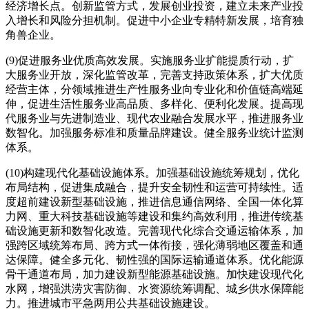
经济增长点。创新监管方式，发展创业投资，建立未来产业投
入增长和风险分担机制。促进中小企业专精特新发展，培育独
角兽企业。
(9)促进服务业优质高效发展。实施服务业扩能提质行动，扩
大服务业开放，深化监管改革，完善支持政策体系，扩大优质
经营主体，分领域推进生产性服务业向专业化和价值链高端延
伸，促进生活性服务业高品质、多样化、便利化发展。提高现
代服务业与先进制造业、现代农业融合发展水平，推进服务业
数智化。加强服务标准和质量品牌建设。健全服务业统计监测
体系。
(10)构建现代化基础设施体系。加强基础设施统筹规划，优化
布局结构，促进集成融合，提升安全韧性和运营可持续性。适
度超前建设新型基础设施，推进信息通信网络、全国一体化算
力网、重大科技基础设施等建设和集约高效利用，推进传统基
础设施更新和数智化改造。完善现代化综合交通运输体系，加
强跨区域统筹布局、跨方式一体衔接，强化薄弱地区覆盖和通
达保障。健全多元化、韧性强的国际运输通道体系。优化能源
骨干通道布局，加力建设新型能源基础设施。加快建设现代化
水网，增强洪涝灾害防御、水资源统筹调配、城乡供水保障能
力。推进城市平急两用公共基础设施建设。