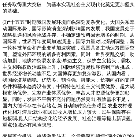
任务取得重大突破，为基本实现社会主义现代化奠定更加坚实
的基础。
(3)“十五五”时期我国发展环境面临深刻复杂变化。大国关系牵
动国际形势，国际形势演变深刻影响国内发展，我国发展处于
战略机遇和风险挑战并存、不确定难预料因素增多的时期。从
国际看，世界百年变局加速演进，国际力量对比深刻调整，新
一轮科技革命和产业变革加速突破，我国具备主动运筹国际空
间、塑造外部环境的诸多有利因素。同时，世界变乱交织、动
荡加剧，地缘冲突易发多发;单边主义、保护主义抬头，霸权
主义和强权政治威胁上升，国际经济贸易秩序遇到严峻挑战，
世界经济增长动能不足;大国博弈更加复杂激烈。从国内看，
我国经济基础稳、优势多、韧性强、潜能大，长期向好的支撑
条件和基本趋势没有变，中国特色社会主义制度优势、超大规
模市场优势、完整产业体系优势、丰富人才资源优势更加彰
显。同时，发展不平衡不充分问题仍然突出;有效需求不足，
国内大循环存在卡点堵点;新旧动能转换任务艰巨;农业农村现
代化相对滞后;就业和居民收入增长压力较大，民生保障存在
短板弱项;人口结构变化给经济发展、社会治理等提出新课题;
重点领域还有风险隐患。
变局蕴含机遇，挑战激发斗志。全党要深刻领悟“两个确立”的