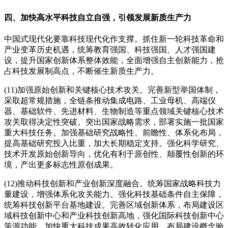
四、加快高水平科技自立自强，引领发展新质生产力
中国式现代化要靠科技现代化作支撑。抓住新一轮科技革命和
产业变革历史机遇，统筹教育强国、科技强国、人才强国建
设，提升国家创新体系整体效能，全面增强自主创新能力，抢
占科技发展制高点，不断催生新质生产力。
(11)加强原始创新和关键核心技术攻关。完善新型举国体制，
采取超常规措施，全链条推动集成电路、工业母机、高端仪
器、基础软件、先进材料、生物制造等重点领域关键核心技术
攻关取得决定性突破。突出国家战略需求，部署实施一批国家
重大科技任务。加强基础研究战略性、前瞻性、体系化布局，
提高基础研究投入比重，加大长期稳定支持。强化科学研究、
技术开发原始创新导向，优化有利于原创性、颠覆性创新的环
境，产出更多标志性原创成果。
(12)推动科技创新和产业创新深度融合。统筹国家战略科技力
量建设，增强体系化攻关能力。强化科技基础条件自主保障，
统筹科技创新平台基地建设。完善区域创新体系，布局建设区
域科技创新中心和产业科技创新高地，强化国际科技创新中心
策源功能。加快重大科技成果高效转化应用，布局建设概念验