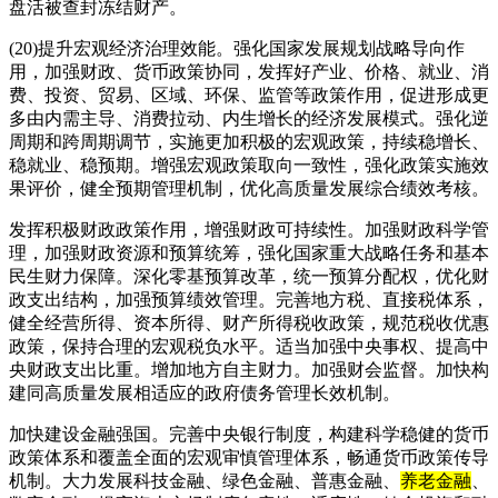
盘活被查封冻结财产。
(20)提升宏观经济治理效能。强化国家发展规划战略导向作
用，加强财政、货币政策协同，发挥好产业、价格、就业、消
费、投资、贸易、区域、环保、监管等政策作用，促进形成更
多由内需主导、消费拉动、内生增长的经济发展模式。强化逆
周期和跨周期调节，实施更加积极的宏观政策，持续稳增长、
稳就业、稳预期。增强宏观政策取向一致性，强化政策实施效
果评价，健全预期管理机制，优化高质量发展综合绩效考核。
发挥积极财政政策作用，增强财政可持续性。加强财政科学管
理，加强财政资源和预算统筹，强化国家重大战略任务和基本
民生财力保障。深化零基预算改革，统一预算分配权，优化财
政支出结构，加强预算绩效管理。完善地方税、直接税体系，
健全经营所得、资本所得、财产所得税收政策，规范税收优惠
政策，保持合理的宏观税负水平。适当加强中央事权、提高中
央财政支出比重。增加地方自主财力。加强财会监督。加快构
建同高质量发展相适应的政府债务管理长效机制。
加快建设金融强国。完善中央银行制度，构建科学稳健的货币
政策体系和覆盖全面的宏观审慎管理体系，畅通货币政策传导
机制。大力发展科技金融、绿色金融、普惠金融、
养老金融
、