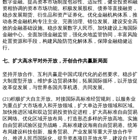
数字金融。提高资本市场制度包容性、适应性，健全投资和融
资相协调的资本市场功能。积极发展股权、债券等直接融资，
稳步发展期货、衍生品和资产证券化。优化金融机构体系，推
动各类金融机构专注主业、完善治理、错位发展。建设安全高
效的金融基础设施。稳步发展数字人民币。加快建设上海国际
金融中心。全面加强金融监管，强化央地监管协同，丰富风险
处置资源和手段，构建风险防范化解体系，保障金融稳健运
行。
七、扩大高水平对外开放，开创合作共赢新局面
坚持开放合作、互利共赢是中国式现代化的必然要求。稳步扩
大制度型开放，维护多边贸易体制，拓展国际循环，以开放促
改革促发展，与世界各国共享机遇、共同发展。
(21)积极扩大自主开放。对接国际高标准经贸规则，以服务业
为重点扩大市场准入和开放领域，扩大单边开放领域和区域。
加快推进区域和双边贸易投资协定进程，扩大高标准自由贸易
区网络。优化区域开放布局，打造形态多样的开放高地。实施
自由贸易试验区提升战略，高标准建设海南自由贸易港。统筹
布局建设科技创新、服务贸易、产业发展等重大开放合作平
台。推进人民币国际化，提升资本项目开放水平，建设自主可