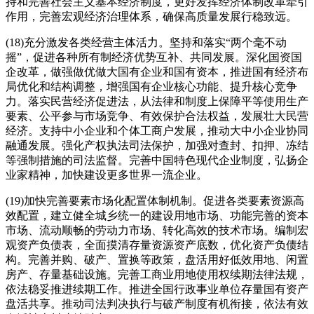
持和完善社会主义基本经济制度，更好发挥经济体制改革牵引
作用，完善宏观经济治理体系，确保高质量发展行稳致远。
(18)充分激发各类经营主体活力。坚持和落实“两个毫不动
摇”，促进各种所有制经济优势互补、共同发展。深化国资国
企改革，做强做优做大国有企业和国有资本，推进国有经济布
局优化和结构调整，增强国有企业核心功能、提升核心竞争
力。落实民营经济促进法，从法律和制度上保障平等使用生产
要素、公平参与市场竞争、有效保护合法权益，发展壮大民营
经济。支持中小企业和个体工商户发展，推动大中小企业协同
融通发展。强化产权执法司法保护，加强对查封、扣押、冻结
等强制措施的司法监督。完善中国特色现代企业制度，弘扬企
业家精神，加快建设更多世界一流企业。
(19)加快完善要素市场化配置体制机制。促进各类要素资源高
效配置，建立健全城乡统一的建设用地市场、功能完善的资本
市场、流动顺畅的劳动力市场、转化高效的技术市场。编制宏
观资产负债表，全面摸清存量资源资产底数，优化资产负债结
构。完善并购、破产、置换等政策，盘活用好低效用地、闲置
房产、存量基础设施。完善工商业用地使用权续期法律法规，
依法稳妥推进续期工作。推进全国行政事业单位存量国有资产
盘活共享。推动司法判决执行与破产制度有机衔接，依法有效