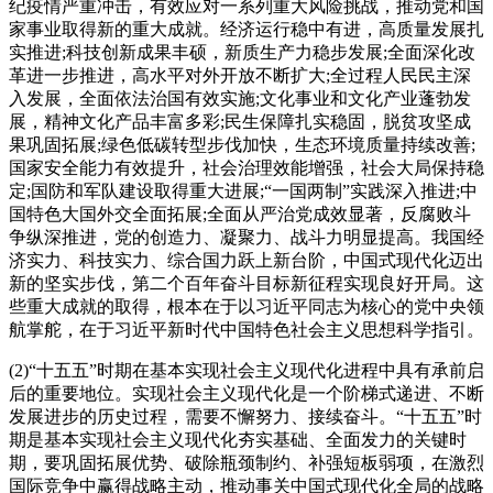
纪疫情严重冲击，有效应对一系列重大风险挑战，推动党和国
家事业取得新的重大成就。经济运行稳中有进，高质量发展扎
实推进;科技创新成果丰硕，新质生产力稳步发展;全面深化改
革进一步推进，高水平对外开放不断扩大;全过程人民民主深
入发展，全面依法治国有效实施;文化事业和文化产业蓬勃发
展，精神文化产品丰富多彩;民生保障扎实稳固，脱贫攻坚成
果巩固拓展;绿色低碳转型步伐加快，生态环境质量持续改善;
国家安全能力有效提升，社会治理效能增强，社会大局保持稳
定;国防和军队建设取得重大进展;“一国两制”实践深入推进;中
国特色大国外交全面拓展;全面从严治党成效显著，反腐败斗
争纵深推进，党的创造力、凝聚力、战斗力明显提高。我国经
济实力、科技实力、综合国力跃上新台阶，中国式现代化迈出
新的坚实步伐，第二个百年奋斗目标新征程实现良好开局。这
些重大成就的取得，根本在于以习近平同志为核心的党中央领
航掌舵，在于习近平新时代中国特色社会主义思想科学指引。
(2)“十五五”时期在基本实现社会主义现代化进程中具有承前启
后的重要地位。实现社会主义现代化是一个阶梯式递进、不断
发展进步的历史过程，需要不懈努力、接续奋斗。“十五五”时
期是基本实现社会主义现代化夯实基础、全面发力的关键时
期，要巩固拓展优势、破除瓶颈制约、补强短板弱项，在激烈
国际竞争中赢得战略主动，推动事关中国式现代化全局的战略