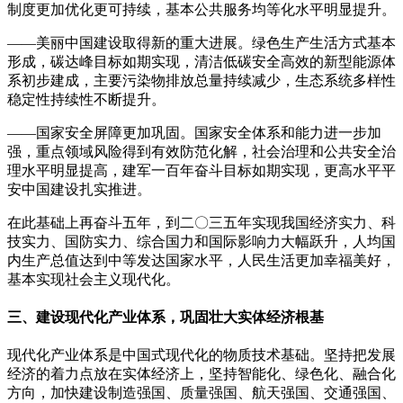
制度更加优化更可持续，基本公共服务均等化水平明显提升。
——美丽中国建设取得新的重大进展。绿色生产生活方式基本
形成，碳达峰目标如期实现，清洁低碳安全高效的新型能源体
系初步建成，主要污染物排放总量持续减少，生态系统多样性
稳定性持续性不断提升。
——国家安全屏障更加巩固。国家安全体系和能力进一步加
强，重点领域风险得到有效防范化解，社会治理和公共安全治
理水平明显提高，建军一百年奋斗目标如期实现，更高水平平
安中国建设扎实推进。
在此基础上再奋斗五年，到二〇三五年实现我国经济实力、科
技实力、国防实力、综合国力和国际影响力大幅跃升，人均国
内生产总值达到中等发达国家水平，人民生活更加幸福美好，
基本实现社会主义现代化。
三、建设现代化产业体系，巩固壮大实体经济根基
现代化产业体系是中国式现代化的物质技术基础。坚持把发展
经济的着力点放在实体经济上，坚持智能化、绿色化、融合化
方向，加快建设制造强国、质量强国、航天强国、交通强国、