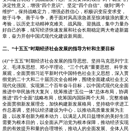
决定性意义，增强“四个意识”、坚定“四个自信”、做到“两个
维护”，保持战略定力，增强必胜信心，积极识变应变求变，
敢于斗争、善于斗争，勇于面对风高浪急甚至惊涛骇浪的重大
考验，以历史主动精神克难关、战风险、迎挑战，集中力量办
好自己的事，续写经济快速发展和社会长期稳定两大奇迹新篇
章，奋力开创中国式现代化建设新局面。
二、“十五五”时期经济社会发展的指导方针和主要目标
(4)“十五五”时期经济社会发展的指导思想。坚持马克思列宁主
义、毛泽东思想、邓小平理论、“三个代表”重要思想、科学发
展观，全面贯彻习近平新时代中国特色社会主义思想，深入贯
彻党的二十大和二十届历次全会精神，围绕全面建成社会主义
现代化强国、实现第二个百年奋斗目标，以中国式现代化全面
推进中华民族伟大复兴，统筹推进“五位一体”总体布局，协调
推进“四个全面”战略布局，统筹国内国际两个大局，完整准确
全面贯彻新发展理念，加快构建新发展格局，坚持稳中求进工
作总基调，坚持以经济建设为中心，以推动高质量发展为主
题，以改革创新为根本动力，以满足人民日益增长的美好生活
需要为根本目的，以全面从严治党为根本保障，推动经济实现
质的有效提升和量的合理增长，推动人的全面发展、全体人民