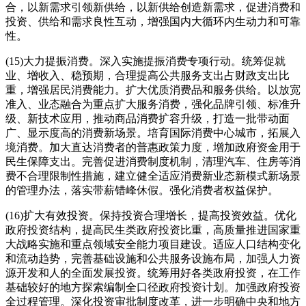
合，以新需求引领新供给，以新供给创造新需求，促进消费和
投资、供给和需求良性互动，增强国内大循环内生动力和可靠
性。
(15)大力提振消费。深入实施提振消费专项行动。统筹促就
业、增收入、稳预期，合理提高公共服务支出占财政支出比
重，增强居民消费能力。扩大优质消费品和服务供给。以放宽
准入、业态融合为重点扩大服务消费，强化品牌引领、标准升
级、新技术应用，推动商品消费扩容升级，打造一批带动面
广、显示度高的消费新场景。培育国际消费中心城市，拓展入
境消费。加大直达消费者的普惠政策力度，增加政府资金用于
民生保障支出。完善促进消费制度机制，清理汽车、住房等消
费不合理限制性措施，建立健全适应消费新业态新模式新场景
的管理办法，落实带薪错峰休假。强化消费者权益保护。
(16)扩大有效投资。保持投资合理增长，提高投资效益。优化
政府投资结构，提高民生类政府投资比重，高质量推进国家重
大战略实施和重点领域安全能力项目建设。适应人口结构变化
和流动趋势，完善基础设施和公共服务设施布局，加强人力资
源开发和人的全面发展投资。统筹用好各类政府投资，在工作
基础较好的地方探索编制全口径政府投资计划。加强政府投资
全过程管理。深化投资审批制度改革，进一步明确中央和地方