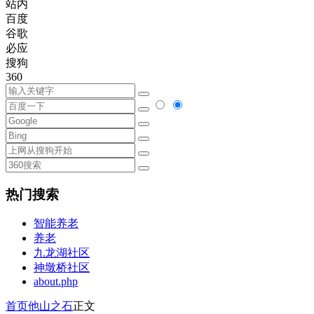
站内
百度
谷歌
必应
搜狗
360
热门搜索
智能养老
养老
九龙湖社区
神墩桥社区
about.php
首页
他山之石
正文