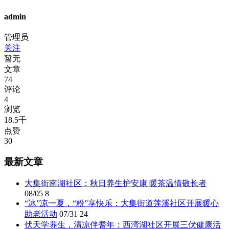
admin
管理员
关注
暂无
文章
74
评论
4
浏览
18.5千
点赞
30
最新文章
大集街南湖社区：秋日养生护安康 暖茶温情敬长者
08/05
8
“冰”凉一夏，“粉”享快乐：大集街道莲溪社区开展暖心
助老活动
07/31
24
伏天学养生，清凉伴耆年：西湾湖社区开展三伏健康活