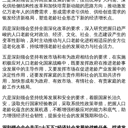
化供给侧结构性改革和加快培育新动能的思路方向，推动激发
亿万老年人的消费需求，形成需求牵引供给、供给创造需求的
银发经济新格局，塑造老龄社会形态下新的经济增长点。
四是深刻领会坚持全面深化改革的要求，深入研究把握日趋严
峻的人口老龄化对政治、经济、文化、社会、生态建设产生的
变革性影响，及时主动推动与人口老龄化进程相适应的全方位
适老化改革，持续增强老龄社会的发展动力与社会活力。
五是深刻领会坚持有效市场和有为政府相结合的要求，在实施
积极应对人口老龄化国家战略中，既要发挥政府在推进老龄事
业发展中的主导作用，又要发挥市场在促进老龄产业发展中的
决定性作用，还要发挥家庭的主责作用和社会的互助共济作
用，加快形成有为政府、有效市场、有情社会、有责家庭的老
龄工作大格局。
六是深刻领会坚持统筹发展和安全的要求，着眼国家长治久
安，汲取先行国家经验教训，采取系统性政策举措，把握人口
老龄化蕴含的发展机遇，不断增强积极应对的能力和底气，助
力增强经济社会韧性，提振全社会的发展预期和信心。
深刻领会全会关于“十五五”经济社会发展的战略任务，找准发