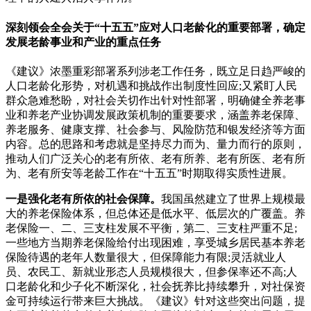
深刻领会全会关于“十五五”应对人口老龄化的重要部署，确定
发展老龄事业和产业的重点任务
《建议》浓墨重彩部署系列涉老工作任务，既立足日趋严峻的
人口老龄化形势，对机遇和挑战作出制度性回应;又紧盯人民
群众急难愁盼，对社会关切作出针对性部署，明确健全养老事
业和养老产业协调发展政策机制的重要要求，涵盖养老保障、
养老服务、健康支撑、社会参与、风险防范和银发经济等方面
内容。总的思路和考虑就是坚持尽力而为、量力而行的原则，
推动人们广泛关心的老有所依、老有所养、老有所医、老有所
为、老有所安等老龄工作在“十五五”时期取得实质性进展。
一是强化老有所依的社会保障。
我国虽然建立了世界上规模最
大的养老保险体系，但总体还是低水平、低层次的广覆盖。养
老保险一、二、三支柱发展不平衡，第二、三支柱严重不足;
一些地方当期养老保险给付出现困难，享受城乡居民基本养老
保险待遇的老年人数量很大，但保障能力有限;灵活就业人
员、农民工、新就业形态人员规模很大，但参保率还不高;人
口老龄化和少子化不断深化，社会抚养比持续攀升，对社保资
金可持续运行带来巨大挑战。《建议》针对这些突出问题，提