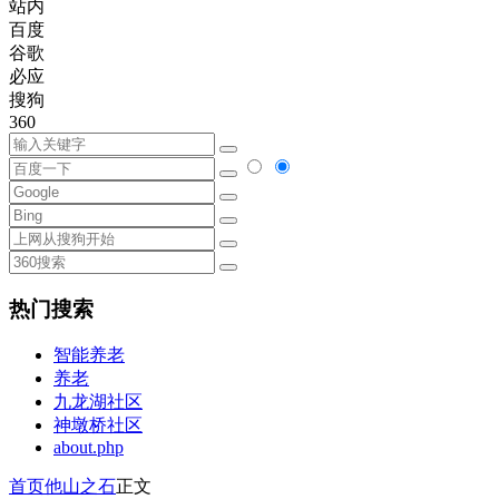
站内
百度
谷歌
必应
搜狗
360
热门搜索
智能养老
养老
九龙湖社区
神墩桥社区
about.php
首页
他山之石
正文