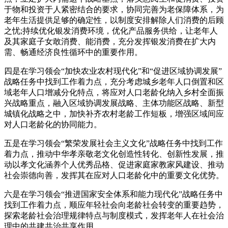
于物和投资于人紧密结合的要求，协同完善为老保障体系，为
老年生活提供足够的确定性，以制度安排解除人们消费的后顾
之忧;持续优化银发消费环境，优化产品服务供给，让老年人
及其家庭子女敢消费、能消费，充分发挥银发消费在扩大内
需、畅通经济良性循环中的重要作用。
四是在学习领会“加快农业农村现代化”和“促进区域协调发展”
战略任务中找到工作着力点，充分考虑城乡老年人口倒置和区
域老年人口增减分化特点，将应对人口老龄化纳入乡村全面振
兴战略重点，融入区域协调发展战略、主体功能区战略、新型
城镇化战略之中，加快补齐农村老龄工作短板，增强区域间应
对人口老龄化的协同能力。
五是在学习领会“繁荣发展社会主义文化”战略任务中找到工作
着力点，推动中华孝亲敬老文化创造性转化、创新性发展，推
动以孝文化涵养个人优秀品格、促进家庭家教家风建设、推动
社会崇德向善，发挥其在应对人口老龄化中的重要文化优势。
六是在学习领会“推进国家安全体系和能力现代化”战略任务中
找到工作着力点，顺应年轻社会向老龄社会转变的重要趋势，
探索老龄社会治理规律特点与制度模式，发挥老年人在社会治
理中的共建共治共享作用。