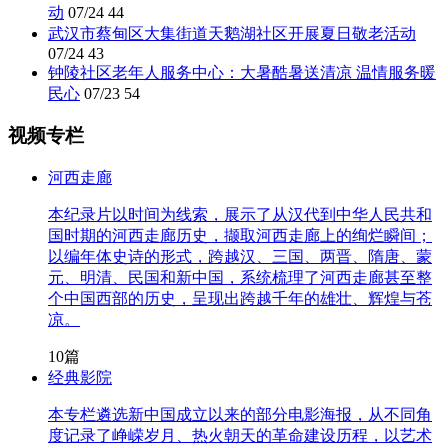
动
07/24
44
武汉市蔡甸区大集街道天鹅湖社区开展夏日敬老活动
07/24
43
钟陵社区老年人服务中心：大暑酷暑送清凉 温情服务暖
民心
07/23
54
视频专栏
河西走廊
本纪录片以时间为线索，展示了从汉代到中华人民共和
国时期的河西走廊历史，撷取河西走廊上的绚烂瞬间；
以编年体史诗的形式，跨越汉、三国、两晋、隋唐、蒙
元、明清、民国和新中国，系统梳理了河西走廊甚至整
个中国西部的历史，呈现出跨越千年的雄壮、辉煌与苍
凉。
10篇
经典影院
本专栏遴选新中国成立以来的部分电影海报，从不同角
度记录了峥嵘岁月、热火朝天的革命建设历程，以艺术