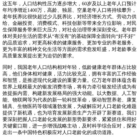
这五年，人口结构性压力逐步增大，60岁及以上老年人口预计
年均净增近1400万，高龄、独居、空巢老年人口将持续攀升，
老年抚养比很快超过少儿抚养比，对经济增长方式、劳动力供
给、金融投资、消费模式、科技创新等带来全方位影响，对民
生保障服务带来巨大压力，对社会治理带来深刻变化。老年群
体对美好生活的需求从“有没有”的基础保障全面转向“好不好”
的品质追求，对更高标准的健康服务、更加专业的养老服务、
更为丰富的精神文化生活等方面的需求愈发旺盛，对老龄事业
高质量发展提出更为迫切的要求。
同时，我国老年人口结构相对年轻，低龄健康老年群体占比较
高，他们身体相对健康，活力比较充足，拥有丰富的工作经验
和智慧，是推进现代化建设的重要力量。亿万老年群体蕴含着
世界上规模最大的银发消费市场，将有力牵引银发经济成为有
效提振内需、构建新发展格局的强大动能。以大数据、人工智
能、物联网等为代表的新一轮科技革命，驱动智慧养老、康复
辅具、生物医药等领域蓬勃发展，为破解应对人口老龄化难题
提供了新机遇，也为培育发展新质生产力开辟了新赛道。我们
要深刻把握人口老龄化发展的新形势新要求，紧紧抓住和用好
关键窗口期，进一步增强战略主动，及时科学综合应对，探索
走出一条中国特色积极应对人口老龄化的成功道路。