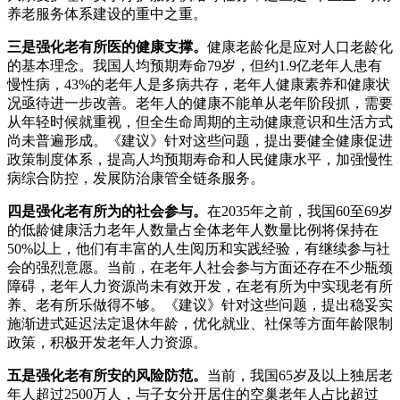
养老服务体系建设的重中之重。
三是强化老有所医的健康支撑。
健康老龄化是应对人口老龄化
的基本理念。我国人均预期寿命79岁，但约1.9亿老年人患有
慢性病，43%的老年人是多病共存，老年人健康素养和健康状
况亟待进一步改善。老年人的健康不能单从老年阶段抓，需要
从年轻时候就重视，但全生命周期的主动健康意识和生活方式
尚未普遍形成。《建议》针对这些问题，提出要健全健康促进
政策制度体系，提高人均预期寿命和人民健康水平，加强慢性
病综合防控，发展防治康管全链条服务。
四是强化老有所为的社会参与。
在2035年之前，我国60至69岁
的低龄健康活力老年人数量占全体老年人数量比例将保持在
50%以上，他们有丰富的人生阅历和实践经验，有继续参与社
会的强烈意愿。当前，在老年人社会参与方面还存在不少瓶颈
障碍，老年人力资源尚未有效开发，在老有所为中实现老有所
养、老有所乐做得不够。《建议》针对这些问题，提出稳妥实
施渐进式延迟法定退休年龄，优化就业、社保等方面年龄限制
政策，积极开发老年人力资源。
五是强化老有所安的风险防范。
当前，我国65岁及以上独居老
年人超过2500万人，与子女分开居住的空巢老年人占比超过