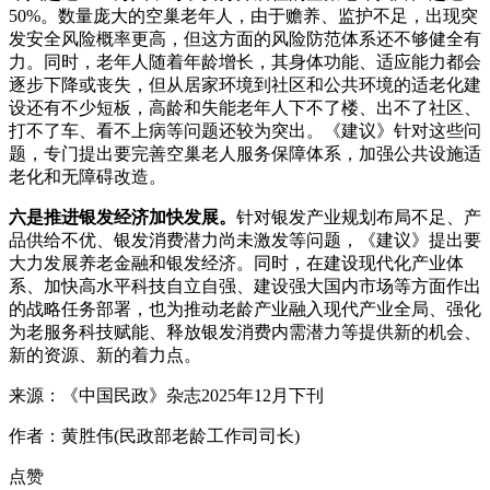
50%。数量庞大的空巢老年人，由于赡养、监护不足，出现突
发安全风险概率更高，但这方面的风险防范体系还不够健全有
力。同时，老年人随着年龄增长，其身体功能、适应能力都会
逐步下降或丧失，但从居家环境到社区和公共环境的适老化建
设还有不少短板，高龄和失能老年人下不了楼、出不了社区、
打不了车、看不上病等问题还较为突出。《建议》针对这些问
题，专门提出要完善空巢老人服务保障体系，加强公共设施适
老化和无障碍改造。
六是推进银发经济加快发展。
针对银发产业规划布局不足、产
品供给不优、银发消费潜力尚未激发等问题，《建议》提出要
大力发展养老金融和银发经济。同时，在建设现代化产业体
系、加快高水平科技自立自强、建设强大国内市场等方面作出
的战略任务部署，也为推动老龄产业融入现代产业全局、强化
为老服务科技赋能、释放银发消费内需潜力等提供新的机会、
新的资源、新的着力点。
来源：《中国民政》杂志2025年12月下刊
作者：黄胜伟(民政部老龄工作司司长)
点赞