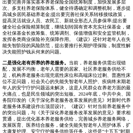
出要完善并落实基本养老保险全国统筹制度，加快发展多层
次、多支柱养老保险体系，健全待遇确定和调整机制，逐步提
高城乡居民基础养老金;提出要完善社保关系转移接续政策，
提高灵活就业人员、农民工、新就业形态人员参保率;提出要
健全社会保险精算制度，继续划转国有资本充实社保基金，健
全社保基金长效筹集、统筹调剂、保值增值和安全监管机制，
发挥各类商业保险补充保障作用。《建议》还针对老年人在失
能失智阶段的风险防范，提出要推行长期护理保险，制度性解
决失能照护钱从何来的问题。
二是强化老有所养的养老服务。
当前，养老服务供需出现错
配，发展不均衡，老年人需要的居家、社区养老服务供给不
足，机构养老服务出现兜底性床位和高端床位过剩、普惠性床
位不足问题，社会关心的失能失智老年人照护、疾病终末期老
年人的安宁疗护问题远未解决，这是人民群众在养老方面的最
大痛点，也是民生领域的突出短板。2024年底，中共中央、国
务院印发的《关于深化养老服务改革发展的意见》对新时代养
老服务体系建设作出顶层设计。《建议》针对当前养老服务中
的突出问题，与《关于深化养老服务改革发展的意见》要求相
贯通，提出优化基本养老服务供给，完善城乡养老服务网络，
发展医育、医养结合服务，健全失能失智老年人照护体系，扩
大康复护理、安宁疗护服务供给等任务，这些是“十五五”时期