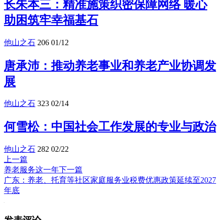
长朱本三：精准施策织密保障网络 暖心
助困筑牢幸福基石
他山之石
206
01/12
唐承沛：推动养老事业和养老产业协调发
展
他山之石
323
02/14
何雪松：中国社会工作发展的专业与政治
他山之石
282
02/22
上一篇
养老服务这一年
下一篇
广东：养老、托育等社区家庭服务业税费优惠政策延续至2027
年底