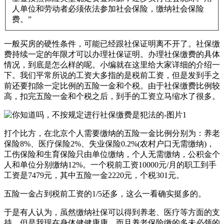
人单位和劳动者必须依法参加社会保险，缴纳社会保险
费。”
一般买房的硬性条件，可能已经跟社保证明离不开了。社保缴
费持续一定的年限才可以办理社保证明。办理社保缴费的具体
情况，到底是怎么样的呢。小编就在这里给大家详细的介绍一
下。我们平常所说的工资大多指的是税前工资，但是发到手之
前还要扣除一定比例的五险一金和个税。由于社保缴费比例较
高，扣完五险一金和个税之后，到手的工资立马缩水了很多。
打个比方，在北京个人需要缴纳的五险一金比例分别为：养老
保险8%、医疗保险2%、失业保险0.2%(农村户口无需缴纳)，
工伤保险和生育保险只由单位缴纳，个人无需缴纳，公积金个
人和单位分别缴纳12%。一个税前工资10000元/月的职工到手
工资是7479元，其中五险一金2220元，个税301元。
五险一金占到税前工资的1/5还多，这么一看确实挺多的。
于是有人认为，虽然缴纳社保可以得到养老、医疗等方面的支
持，但是我现在身体健健康康，而且养老保险缴的多未必领的