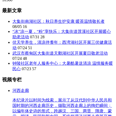
最新文章
大集街南湖社区：秋日养生护安康 暖茶温情敬长者
08/05
16
“冰”凉一夏，“粉”享快乐：大集街道莲溪社区开展暖心
助老活动
07/31
28
伏天学养生，清凉伴耆年：西湾湖社区开展三伏健康活
动
07/24
51
武汉市蔡甸区大集街道天鹅湖社区开展夏日敬老活动
07/24
48
钟陵社区老年人服务中心：大暑酷暑送清凉 温情服务暖
民心
07/23
57
视频专栏
河西走廊
本纪录片以时间为线索，展示了从汉代到中华人民共和
国时期的河西走廊历史，撷取河西走廊上的绚烂瞬间；
以编年体史诗的形式，跨越汉、三国、两晋、隋唐、蒙