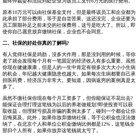
最终仲裁委和法院判处企业为该员工支付6万元的医疗费用。
原本10万元可以由社保基金支付，但是最终该员工和企业都为
此承担了部分费用，等于是自尝苦果。这还没完，企业还要为
员工限期补足之前未交的社保费用，这亏是吃大了。所以，即
使你自己愿意放弃缴纳社保，企业也不会同意。
二、社保的好处你真的了解吗?
有人觉得社保是鸡肋，没多大作用，那是没到用的时候，等你
老了就会发现每个月有一笔固定的经济收入有多么重要。虽然
你现在健健康康，但是人的一生中肯定有很多次大大小小生病
的机会，年纪越大健康隐患也越大。如果每次生病都要自己承
担医药费，经济压力非常大。要知道，因病返穷的案例真是太
多了。
虽然不缴社保你现在每个月工资多了，但你能保证不花出去?
能保证合理打理这笔钱为以后的养老做规划?即使投资可以获
取收益，但理财亏损及诈骗的案例太多了，碰到一个都会让你
后悔莫及。此外，如果你放弃缴纳社保，等于公积金也没法缴
纳了，在北京个人和单位公积金缴纳比例都是12%，这笔钱全
部归个人所有，如果你放弃这笔钱就太亏了。