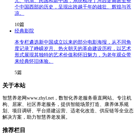
元、明清、民国和新中国，系统梳理了河西走廊甚至整
个中国西部的历史，呈现出跨越千年的雄壮、辉煌与苍
凉。
10篇
经典影院
本专栏遴选新中国成立以来的部分电影海报，从不同角
度记录了峥嵘岁月、热火朝天的革命建设历程，以艺术
形式展现其独特的艺术价值和怀旧魅力，为老年观众带
来经典怀旧体验。
5篇
关于本站
智慧养老网www.zhyl.net，数智化养老服务垂直网站。专注机
构、居家、社区养老服务，提供智能场景打造、康养体系规
划、项目调研、平台搭建运营、适老化改造、供应链等全业态
解决方案，助力智慧养老发展。
推荐栏目