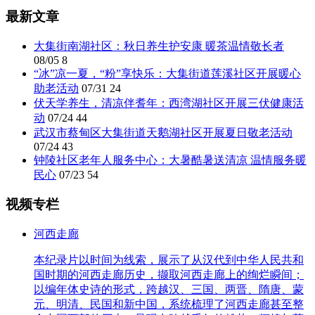
最新文章
大集街南湖社区：秋日养生护安康 暖茶温情敬长者
08/05
8
“冰”凉一夏，“粉”享快乐：大集街道莲溪社区开展暖心
助老活动
07/31
24
伏天学养生，清凉伴耆年：西湾湖社区开展三伏健康活
动
07/24
44
武汉市蔡甸区大集街道天鹅湖社区开展夏日敬老活动
07/24
43
钟陵社区老年人服务中心：大暑酷暑送清凉 温情服务暖
民心
07/23
54
视频专栏
河西走廊
本纪录片以时间为线索，展示了从汉代到中华人民共和
国时期的河西走廊历史，撷取河西走廊上的绚烂瞬间；
以编年体史诗的形式，跨越汉、三国、两晋、隋唐、蒙
元、明清、民国和新中国，系统梳理了河西走廊甚至整