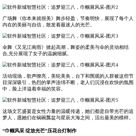
广场舞《你本来就很美》舞步轻盈，节奏明快，展现了每个人
内在的美丽与自信，散发着最迷人的光芒。
伞舞《又见江南雨》掀起高潮，舞姿的柔美与伞的灵动相结
合,充分展现了女子的温婉细腻。
活动现场，歌声嘹亮，美轮美奂，台下和围观的人群被这些节
目深深吸引，热烈的掌声连绵不断，老人们沉浸在欢快的氛围
中，脸上洋溢着幸福的笑容。
这场文艺盛宴是女性力量的温暖传递，她们都是自带光芒的追
梦人，愿她们在锅碗瓢盆与星辰大海之间，活出最美的模样。
“巾帼风采 绽放光芒”压花台灯制作