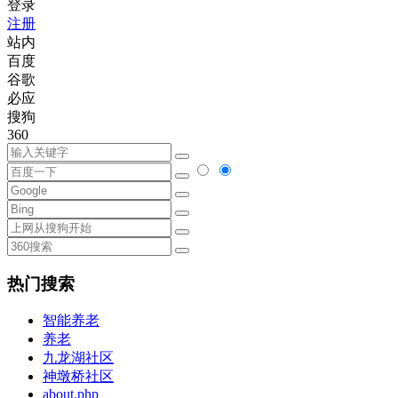
登录
注册
站内
百度
谷歌
必应
搜狗
360
热门搜索
智能养老
养老
九龙湖社区
神墩桥社区
about.php