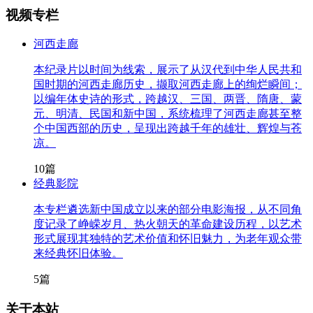
视频专栏
河西走廊
本纪录片以时间为线索，展示了从汉代到中华人民共和
国时期的河西走廊历史，撷取河西走廊上的绚烂瞬间；
以编年体史诗的形式，跨越汉、三国、两晋、隋唐、蒙
元、明清、民国和新中国，系统梳理了河西走廊甚至整
个中国西部的历史，呈现出跨越千年的雄壮、辉煌与苍
凉。
10篇
经典影院
本专栏遴选新中国成立以来的部分电影海报，从不同角
度记录了峥嵘岁月、热火朝天的革命建设历程，以艺术
形式展现其独特的艺术价值和怀旧魅力，为老年观众带
来经典怀旧体验。
5篇
关于本站