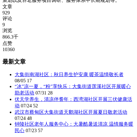
策划以及养老服务项目调研、服务体系中长期规划等。
文章
929
评论
9
浏览
866.3千
点赞
10360
最新文章
大集街南湖社区：秋日养生护安康 暖茶温情敬长者
08/05
17
“冰”凉一夏，“粉”享快乐：大集街道莲溪社区开展暖心
助老活动
07/31
28
伏天学养生，清凉伴耆年：西湾湖社区开展三伏健康活
动
07/24
52
武汉市蔡甸区大集街道天鹅湖社区开展夏日敬老活动
07/24
48
钟陵社区老年人服务中心：大暑酷暑送清凉 温情服务暖
民心
07/23
57