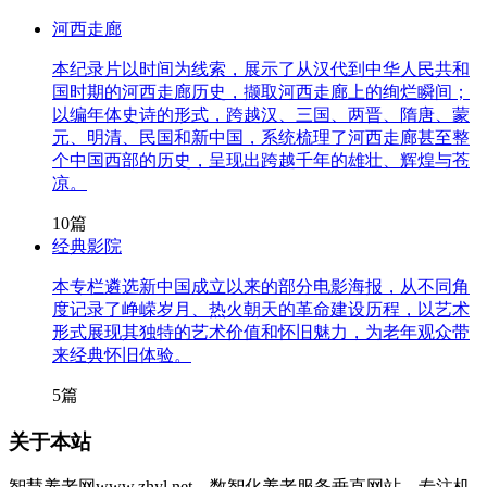
河西走廊
本纪录片以时间为线索，展示了从汉代到中华人民共和
国时期的河西走廊历史，撷取河西走廊上的绚烂瞬间；
以编年体史诗的形式，跨越汉、三国、两晋、隋唐、蒙
元、明清、民国和新中国，系统梳理了河西走廊甚至整
个中国西部的历史，呈现出跨越千年的雄壮、辉煌与苍
凉。
10篇
经典影院
本专栏遴选新中国成立以来的部分电影海报，从不同角
度记录了峥嵘岁月、热火朝天的革命建设历程，以艺术
形式展现其独特的艺术价值和怀旧魅力，为老年观众带
来经典怀旧体验。
5篇
关于本站
智慧养老网www.zhyl.net，数智化养老服务垂直网站。专注机