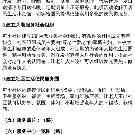
理发、磨刀、缝纫、修鞋、修伞、家电修理、代买代办、夏日
送清凉冬日送温暖、定期测量血压等服务。此项活动破解了居
民生活小烦恼，切实给居民提供便捷实用多化的便民类服务。
8.建立为老服务
社会组织
每个社区建立2支为老服务社会组织，有条件的社区成立老年
协会。社区组织成员主要由“尊老”“爱老”的家庭主妇、在校大
学生和健康的退休老年人组成，不定期的为老年人提供生活照
料、精神慰藉等服务。旨在发挥老年人对社会的作用，提高社
会对老年人的认同感，让老年人在晚年可以继续发光发热，做
到老有所为。
9.建立社区生活便民服务圈
每个社区内链接便民商铺至少5类，便利店、商超、理发店、
卫生服务站、饭馆、生鲜菜场、家电维修店等。让老人不出社
区就可以办事、就医、休闲，不断增强老年人的幸福感、获得
感。
（五）服务照片：
（略）
（六）服务
中心一览图
（
略
）