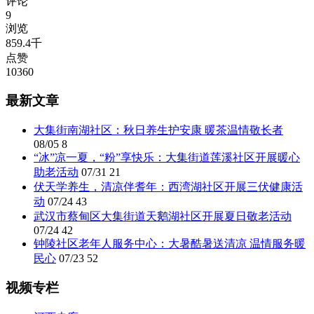
评论
9
浏览
859.4千
点赞
10360
最新文章
大集街南湖社区：秋日养生护安康 暖茶温情敬长者
08/05
8
“冰”凉一夏，“粉”享快乐：大集街道莲溪社区开展暖心
助老活动
07/31
21
伏天学养生，清凉伴耆年：西湾湖社区开展三伏健康活
动
07/24
43
武汉市蔡甸区大集街道天鹅湖社区开展夏日敬老活动
07/24
42
钟陵社区老年人服务中心：大暑酷暑送清凉 温情服务暖
民心
07/23
52
视频专栏