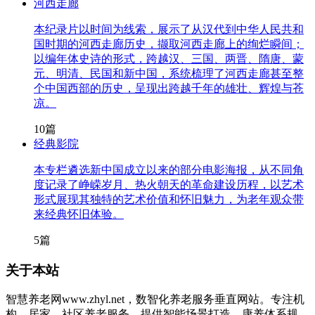
河西走廊
本纪录片以时间为线索，展示了从汉代到中华人民共和
国时期的河西走廊历史，撷取河西走廊上的绚烂瞬间；
以编年体史诗的形式，跨越汉、三国、两晋、隋唐、蒙
元、明清、民国和新中国，系统梳理了河西走廊甚至整
个中国西部的历史，呈现出跨越千年的雄壮、辉煌与苍
凉。
10篇
经典影院
本专栏遴选新中国成立以来的部分电影海报，从不同角
度记录了峥嵘岁月、热火朝天的革命建设历程，以艺术
形式展现其独特的艺术价值和怀旧魅力，为老年观众带
来经典怀旧体验。
5篇
关于本站
智慧养老网www.zhyl.net，数智化养老服务垂直网站。专注机
构、居家、社区养老服务，提供智能场景打造、康养体系规