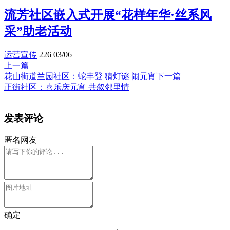
流芳社区嵌入式开展“花样年华·丝系风
采”助老活动
运营宣传
226
03/06
上一篇
花山街道兰园社区：‌蛇丰登 猜灯谜 闹元宵
下一篇
正街社区：喜乐庆元宵 共叙邻里情
发表评论
匿名网友
确定