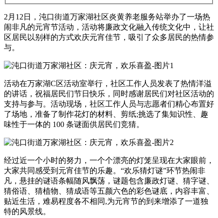
2月12日，沌口街道万家湖社区炎黄养老服务站举办了一场热
闹非凡的元宵节活动，活动将廉政文化融入传统文化中，让社
区居民以别样的方式欢庆元宵佳节，吸引了众多居民的热情参
与。
活动在万家湖C区活动室举行，社区工作人员发表了热情洋溢
的讲话，祝福居民们节日快乐，同时感谢居民们对社区活动的
支持与参与。活动现场，社区工作人员与志愿者们精心布置好
了场地，准备了制作花灯的材料、剪纸;挑选了集知识性、趣
味性于一体的 100 条谜面供居民们竞猜。
经过近一个小时的努力，一个个漂亮的灯笼呈现在大家眼前，
大家共同感受到元宵佳节的乐趣。“欢乐猜灯谜”环节热闹非
凡，悬挂的谜语条幅随风飘荡，谜题包含廉政灯谜、猜字谜、
猜俗语、猜植物、猜成语等五颜六色的彩色谜底，内容丰富、
贴近生活，难易程度各不相同,为元宵节的到来增添了一道独
特的风景线。