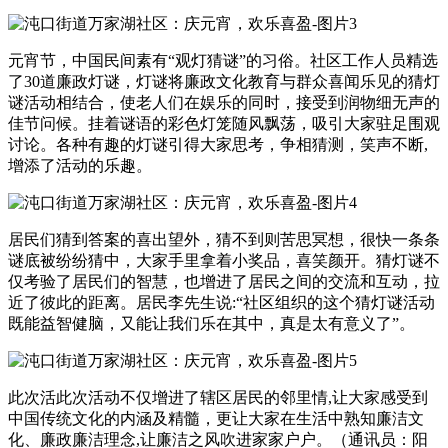
元宵节，中国民间素有“观灯猜谜”的习俗。社区工作人员精选
了30道廉政灯谜，灯谜将廉政文化教育与群众喜闻乐见的猜灯
谜活动相结合，使老人们在娱乐的同时，接受到润物细无声的
佳节问候。挂着谜语的彩色灯笼随风飘荡，吸引大家驻足围观
讨论。各种有趣的灯谜引得大家思考，争相猜测，笑声不断,
增添了活动的乐趣。
居民们猜到答案的喜出望外，猜不到则苦思冥想，很快一条条
谜底被纷纷猜中，大家手里拿着小奖品，喜笑颜开。猜灯谜不
仅考验了居民们的智慧，也增进了居民之间的交流和互动，拉
近了彼此的距离。居民李先生说:“社区组织的这个猜灯谜活动
既能益智健脑，又能让我们乐在其中，真是太有意义了”。
此次活此次活动不仅增进了辖区居民的邻里情,让大家感受到
中国传统文化的内涵及精髓，更让大家在生活中熟知廉洁文
化、廉政廉洁理念,让廉洁之风吹进家家户户。（通讯员：阳