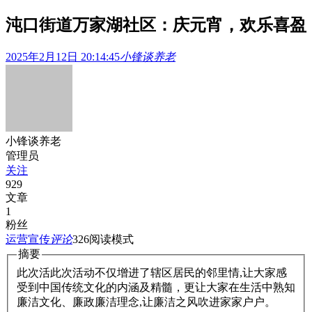
沌口街道万家湖社区：庆元宵，欢乐喜盈
2025年2月12日 20:14:45
小锋谈养老
小锋谈养老
管理员
关注
929
文章
1
粉丝
运营宣传
评论
326
阅读模式
摘要
此次活此次活动不仅增进了辖区居民的邻里情,让大家感
受到中国传统文化的内涵及精髓，更让大家在生活中熟知
廉洁文化、廉政廉洁理念,让廉洁之风吹进家家户户。