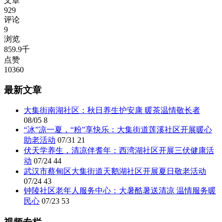
文章
929
评论
9
浏览
859.9千
点赞
10360
最新文章
大集街南湖社区：秋日养生护安康 暖茶温情敬长者
08/05
8
“冰”凉一夏，“粉”享快乐：大集街道莲溪社区开展暖心
助老活动
07/31
21
伏天学养生，清凉伴耆年：西湾湖社区开展三伏健康活
动
07/24
44
武汉市蔡甸区大集街道天鹅湖社区开展夏日敬老活动
07/24
43
钟陵社区老年人服务中心：大暑酷暑送清凉 温情服务暖
民心
07/23
53