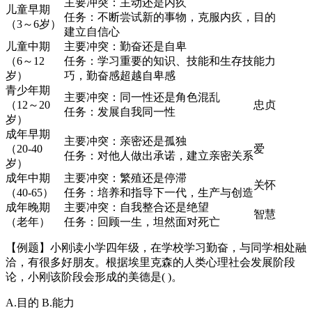
主要冲突：主动还是内疚
儿童早期
任务：不断尝试新的事物，克服内疚，
目的
（3～6岁）
建立自信心
儿童中期
主要冲突：勤奋还是自卑
（6～12
任务：学习重要的知识、技能和生存技
能力
岁）
巧，勤奋感超越自卑感
青少年期
主要冲突：同一性还是角色混乱
（12～20
忠贞
任务：发展自我同一性
岁）
成年早期
主要冲突：亲密还是孤独
（20-40
爱
任务：对他人做出承诺，建立亲密关系
岁）
成年中期
主要冲突：繁殖还是停滞
关怀
（40-65）
任务：培养和指导下一代，生产与创造
成年晚期
主要冲突：自我整合还是绝望
智慧
（老年）
任务：回顾一生，坦然面对死亡
【例题】小刚读小学四年级，在学校学习勤奋，与同学相处融
洽，有很多好朋友。根据埃里克森的人类心理社会发展阶段
论，小刚该阶段会形成的美德是( )。
A.目的 B.能力