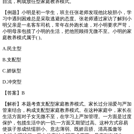
自流，构成放任型家庭教养模式。
【例题】小明是初一学生，班主任张老师发现他比较胆小，学
习中遇到困难总是采取逃避的态度。张老师通过家访了解到小
明父亲是一名客车司机，常年在外跑长途，对小明要求严苛，
小明母亲包揽了小明的生活，把他照顾得无微不至。小明的家
庭教养模式属于( )。
A.民主型
B.支配型
C.娇纵型
D.冲突型
【答案】B
【解析】本题考查支配型家庭教养模式。家长过分溺爱与严加
管束结合，构成支配型家庭教养模式。在这种家庭中，家长在
生活方面对子女无微不至，在学习上严加管理。一方面是过度
保护，包揽生活中的一切;一方面又期望过高。这种方式容易
使孩子形成怯懦胆小、意志薄弱、既娇且骄、清高孤傲等