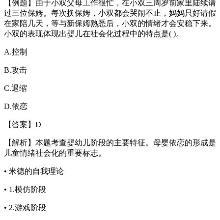
【例题】由于小双父母工作很忙，在小双三周岁前家里陆续请
过三位保姆。每次换保姆，小双都会哭闹不止，妈妈只好请假
在家陪几天，等与新保姆熟悉后，小双的情绪才会安稳下来。
小双的表现体现出婴儿在社会化过程中的特点是( )。
A.控制
B.攻击
C.退缩
D.依恋
【答案】D
【解析】本题考查婴幼儿阶段的主要特征。母婴依恋的形成是
儿童情绪社会化的重要标志。
• 米德的自我理论
• 1.模仿阶段
• 2.游戏阶段