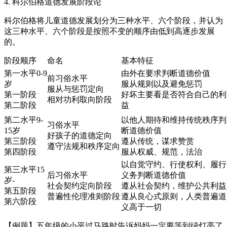
4. 科尔伯格道德发展阶段论
科尔伯格将儿童道德发展划分为三种水平、六个阶段，并认为
这三种水平、六个阶段是按照不变的顺序由低到高逐步发展
的。
阶段顺序
命名
基本特征
第一水平0-9
由外在要求判断道德价值
前习俗水平
岁
服从规则以及避免惩罚
服从与惩罚定向
第一阶段
好坏主要看是否符合自己的利
相对功利取向阶段
第二阶段
益
第二水平9-
以他人期待和维持传统秩序判
习俗水平
15岁
断道德价值
好孩子的道德定向
第三阶段
遵从传统，谋求赞赏
遵守法规和秩序定向
第四阶段
服从权威、规范，法治
以自觉守约、行使权利、履行
第三水平15
后习俗水平
义务判断道德价值
岁-
社会契约定向阶段
遵从社会契约，维护公共利益
第五阶段
普遍性伦理准则阶段
遵从良心式原则，人类普遍道
第六阶段
义高于一切
【例题】五年级的小平过马路时告诉妈妈一定要等到绿灯亮了