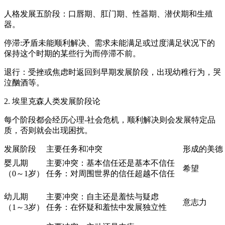
人格发展五阶段：口唇期、肛门期、性器期、潜伏期和生殖
器。
停滞:矛盾未能顺利解决、需求未能满足或过度满足状况下的
保持这个时期的某些行为而停滞不前。
退行：受挫或焦虑时返回到早期发展阶段，出现幼稚行为，哭
泣酗酒等。
2. 埃里克森人类发展阶段论
每个阶段都会经历心理-社会危机，顺利解决则会发展特定品
质，否则就会出现困扰。
发展阶段
主要任务和冲突
形成的美德
婴儿期
主要冲突：基本信任还是基本不信任
希望
（0～1岁）
任务：对周围世界的信任超越不信任
幼儿期
主要冲突：自主还是羞怯与疑虑
意志力
（1～3岁）
任务：在怀疑和羞怯中发展独立性